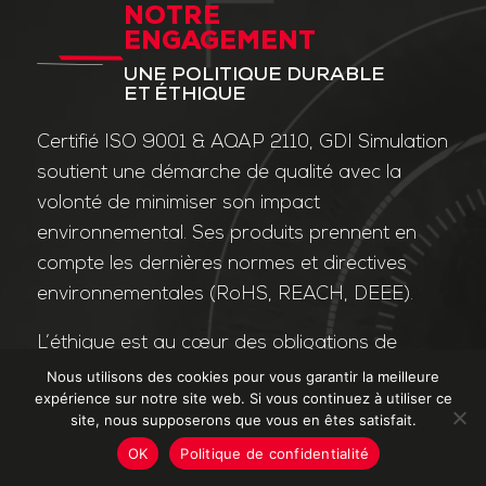
NOTRE
ENGAGEMENT
UNE POLITIQUE DURABLE
ET ÉTHIQUE
Certifié ISO 9001 & AQAP 2110, GDI Simulation
soutient une démarche de qualité avec la
volonté de minimiser son impact
environnemental. Ses produits prennent en
compte les dernières normes et directives
environnementales (RoHS, REACH, DEEE).
L’éthique est au cœur des obligations de
l’entreprise et de ses valeurs. Nos affaires
Nous utilisons des cookies pour vous garantir la meilleure
expérience sur notre site web. Si vous continuez à utiliser ce
sont conduites dans le strict respect des
site, nous supposerons que vous en êtes satisfait.
différentes lois applicables dans le domaine
OK
Politique de confidentialité
de la lutte contre la corruption et le trafic