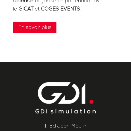
défense
, organisé en partenariat avec
le
GICAT
et
COGES EVENTS
.
En savoir plus
1, Bd Jean Moulin