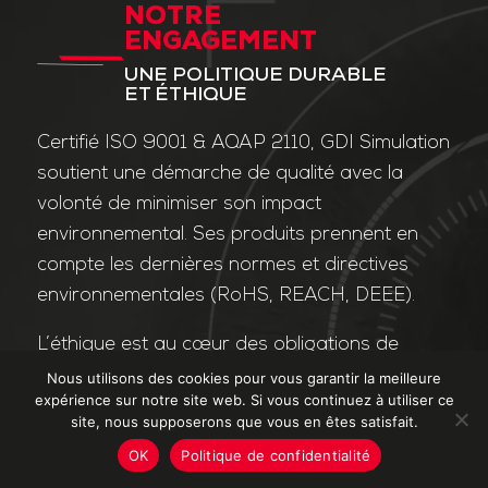
NOTRE
ENGAGEMENT
UNE POLITIQUE DURABLE
ET ÉTHIQUE
Certifié ISO 9001 & AQAP 2110, GDI Simulation
soutient une démarche de qualité avec la
volonté de minimiser son impact
environnemental. Ses produits prennent en
compte les dernières normes et directives
environnementales (RoHS, REACH, DEEE).
L’éthique est au cœur des obligations de
l’entreprise et de ses valeurs. Nos affaires
Nous utilisons des cookies pour vous garantir la meilleure
expérience sur notre site web. Si vous continuez à utiliser ce
sont conduites dans le strict respect des
site, nous supposerons que vous en êtes satisfait.
différentes lois applicables dans le domaine
OK
Politique de confidentialité
de la lutte contre la corruption et le trafic