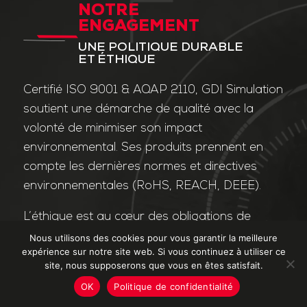
NOTRE
ENGAGEMENT
UNE POLITIQUE DURABLE
ET ÉTHIQUE
Certifié ISO 9001 & AQAP 2110, GDI Simulation
soutient une démarche de qualité avec la
volonté de minimiser son impact
environnemental. Ses produits prennent en
compte les dernières normes et directives
environnementales (RoHS, REACH, DEEE).
L’éthique est au cœur des obligations de
l’entreprise et de ses valeurs. Nos affaires
Nous utilisons des cookies pour vous garantir la meilleure
expérience sur notre site web. Si vous continuez à utiliser ce
sont conduites dans le strict respect des
site, nous supposerons que vous en êtes satisfait.
différentes lois applicables dans le domaine
OK
Politique de confidentialité
de la lutte contre la corruption et le trafic