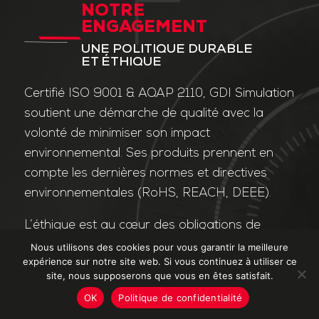
NOTRE
ENGAGEMENT
UNE POLITIQUE DURABLE
ET ÉTHIQUE
Certifié ISO 9001 & AQAP 2110, GDI Simulation
soutient une démarche de qualité avec la
volonté de minimiser son impact
environnemental. Ses produits prennent en
compte les dernières normes et directives
environnementales (RoHS, REACH, DEEE).
L’éthique est au cœur des obligations de
l’entreprise et de ses valeurs. Nos affaires
Nous utilisons des cookies pour vous garantir la meilleure
expérience sur notre site web. Si vous continuez à utiliser ce
sont conduites dans le strict respect des
site, nous supposerons que vous en êtes satisfait.
différentes lois applicables dans le domaine
OK
Politique de confidentialité
de la lutte contre la corruption et le trafic