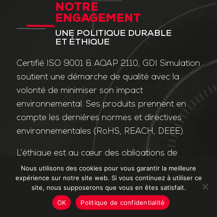
NOTRE
ENGAGEMENT
UNE POLITIQUE DURABLE
ET ÉTHIQUE
Certifié ISO 9001 & AQAP 2110, GDI Simulation
soutient une démarche de qualité avec la
volonté de minimiser son impact
environnemental. Ses produits prennent en
compte les dernières normes et directives
environnementales (RoHS, REACH, DEEE).
L’éthique est au cœur des obligations de
l’entreprise et de ses valeurs. Nos affaires
Nous utilisons des cookies pour vous garantir la meilleure
expérience sur notre site web. Si vous continuez à utiliser ce
sont conduites dans le strict respect des
site, nous supposerons que vous en êtes satisfait.
différentes lois applicables dans le domaine
OK
Politique de confidentialité
de la lutte contre la corruption et le trafic