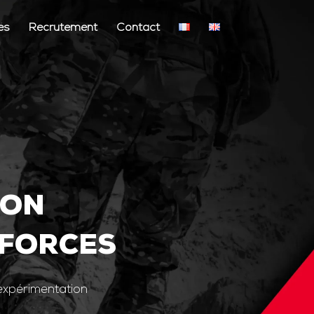
és
Recrutement
Contact
ION
 FORCES
’expérimentation