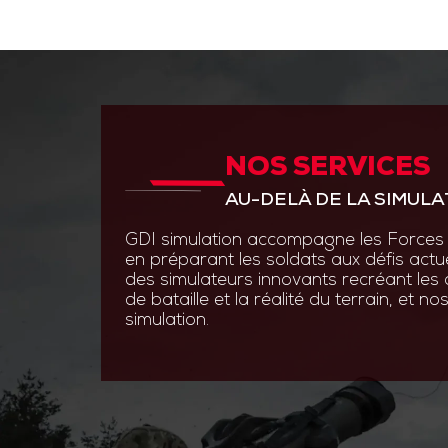
NOS SERVICES
ANTICIPER PAR L’INNOVAT
AU-DELÀ DE LA SIMULA
GDI Simulation place l’inno
en s’appuyant sur des experti
GDI simulation accompagne les Forces 
ingénierie système, optroni
en préparant les soldats aux défis actu
logiciels.
des simulateurs innovants recréant les
de bataille et la réalité du terrain, et 
Grâce à des technologies de
simulation.
augmentée et les simulatio
nos solutions permettent au
s’entraîner efficacement et 
aux contraintes du terrain.