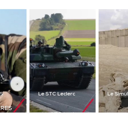
ser 2 voies + réalité
uelle) du poste de tir
l’Akeron MP. Permet
tir en vue directe et
ndirecte sur cibles
instrumentées.
Télécharger la
plaquette
S
Le STC Leclerc
Le Simu
ARES
Le STC Leclerc
déal de
Le Si
Il optimise
olutions