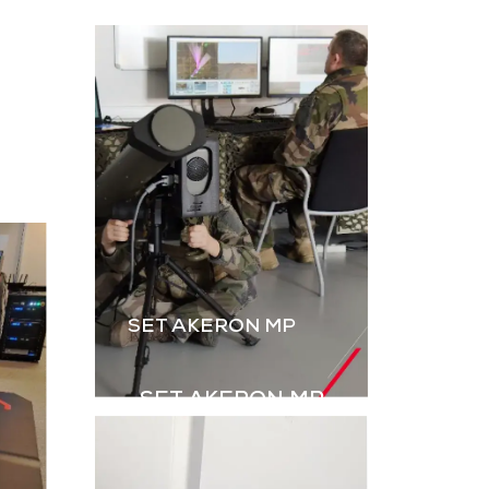
L’instruction au tir par
ateur, dérivé
simulation est
B2M, permet
essentielle. Le B2M-GR
rer les IED
de GDI Simulation,
s explosifs
enrichi par l’intégration
ovisés) à
des grenades,
aînement en
renforce le réalisme
ulation.
des exercices Live.
harger la
Télécharger la
aquette
plaquette
SET AKERON MP
SET AKERON MP
Simulateur technique
pour l’entraînement