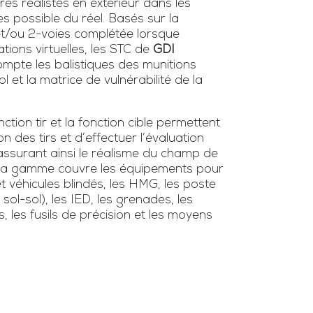
ires réalistes en extérieur dans les
es possible du réel. Basés sur la
 et/ou 2-voies complétée lorsque
tions virtuelles, les STC de
GDI
mpte les balistiques des munitions
l et la matrice de vulnérabilité de la
tion tir et la fonction cible permettent
ion des tirs et d’effectuer l’évaluation
surant ainsi le réalisme du champ de
s. La gamme couvre les équipements pour
et véhicules blindés, les HMG, les poste
/ sol-sol), les IED, les grenades, les
s, les fusils de précision et les moyens