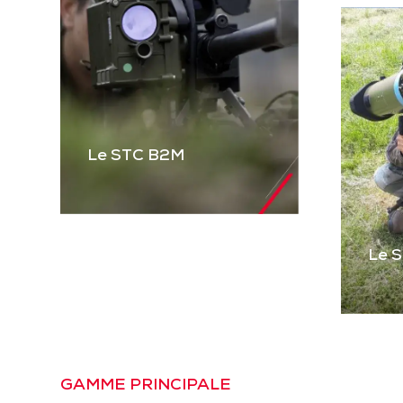
Le STC B2M
Le 
Le STC B2M
Gamme complète de
STC pour équiper les
véhicules blindés et
Le
tactiques et les
Pre
GAMME PRINCIPALE
mitrailleuses. Basé sur