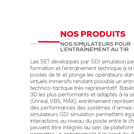
d’instruction,
STC Drone et
LAD
aux fantassi
des exerc
STC pour entrainement
d’entraînem
à la menace drone et
NOS PRODUITS
conditions rée
la lutte anti-drone.
NOS SIMULATEURS POUR
une simulation
L’ENTRAÎNEMENT AU TIR
Inclut un kit pour drone
d’armes légè
et un faux fusil
Les SET développés par GDI simulation pe
l’usage de las
brouilleur une voie
formation et l’entraînement technique à la
voie »
postes de tir et plonge les opérateurs da
virtuels immersifs rendant possible un ent
Télécharge
technico-tactique très représentatif. Basé
3D les plus performants et adaptés à la sim
plaquet
(Unreal, VBS, MÄK), extrêmement représen
des performances des systèmes d’armes ré
simulateurs GDI simulation permettent éga
interactions au niveau du poste entre le chef
peuvent être intégrés au sein de platefor