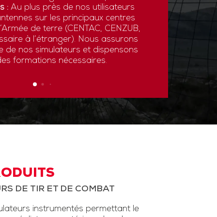
s :
Au plus près de nos utilisateurs
ntennes sur les principaux centres
 l’Armée de terre (CENTAC, CENZUB,
ssaire à l’étranger). Nous assurons
ce de nos simulateurs et dispensons
des formations nécessaires.
RODUITS
RS DE TIR ET DE COMBAT
ateurs instrumentés permettant le