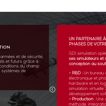
ION
UN PARTENAIRE À
PHASES DE VOTRE
TION
vation au cœur de sa R&D
ses scientifiques variées :
GDI simulation opè
armées et de sécurité,
que, micromécanique et
ses simulateurs et 
els et futurs grâce à
conception au sout
 conditions du champ
nos systèmes de
 pointe comme la réalité
- R&D :
Un bureau d
ns numériques avancées,
électronique et ph
x forces armées de
hardware et en logi
d’être opérationnelles face
simulation virtuell
développement sof
- Production :
Une c
méthode, intégratio