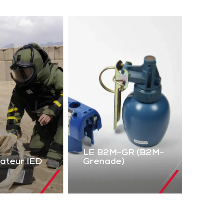
LE B2M-GR (B2M-
lateur IED
Grenade)
LE B2M-GR
mulateur
(B2M-Grenade)
IED