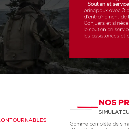
- Soutien et service
principaux avec 3 a
d’entraînement de
Canjuers et si néce
le soutien en servi
les assistances et 
NOS P
SIMULATEU
NCONTOURNABLES
Gamme complète de simul