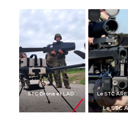
(la
technologie laser 2 voies
virt
de 
Télécharger la
le 
plaquette
i
STC Drone et LAD
Le STC ARE
Le STC 
Complément i
la gamme de s