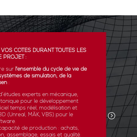
 VOS CÔTÉS DURANT TOUTES LES
PARTENA
 PROJET :
GDI simul
re sur
l'ensemble du cycle de vie de
partenaria
systèmes de simulation, de la
La coopér
ien
:
plateform
’études experts en mécanique,
développe
otonique pour le développement
l’export.
ciel temps réel, modélisation et
GDI simul
e 3D (Unreal, MÄK, VBS) pour le
son savoi
tware.
simulatio
apacité de production : achats,
et des st
n, assemblage, essais et qualité.