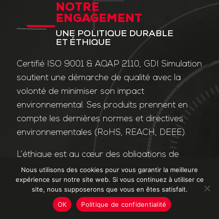
NOTRE
ENGAGEMENT
UNE POLITIQUE DURABLE
ET ÉTHIQUE
Certifié ISO 9001 & AQAP 2110, GDI Simulation
soutient une démarche de qualité avec la
volonté de minimiser son impact
environnemental. Ses produits prennent en
compte les dernières normes et directives
environnementales (RoHS, REACH, DEEE).
L’éthique est au cœur des obligations de
l’entreprise et de ses valeurs. Nos affaires
Nous utilisons des cookies pour vous garantir la meilleure
expérience sur notre site web. Si vous continuez à utiliser ce
sont conduites dans le strict respect des
site, nous supposerons que vous en êtes satisfait.
différentes lois applicables dans le domaine
OK
Politique de confidentialité
de la lutte contre la corruption et le trafic