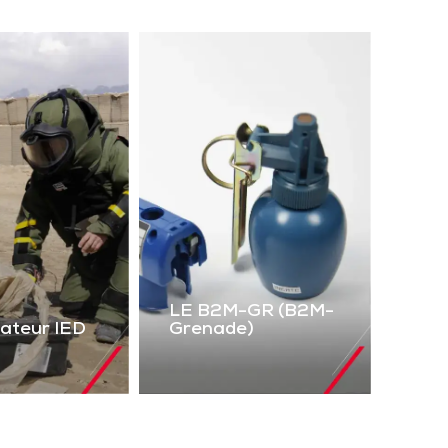
LE B2M-GR (B2M-
lateur IED
Grenade)
LE B2M-GR
mulateur
(B2M-Grenade)
IED