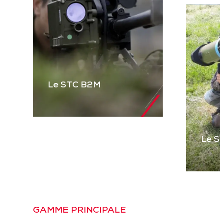
Le STC B2M
Le 
Le STC B2M
Gamme complète de
STC pour équiper les
véhicules blindés et
Le
tactiques et les
Pre
GAMME PRINCIPALE
mitrailleuses. Basé sur