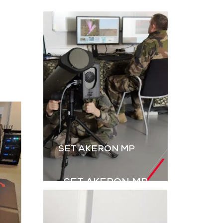
L’instruction au tir par
ateur, dérivé
simulation est
B2M, permet
essentielle. Le B2M-GR
rer les IED
de GDI Simulation,
s explosifs
enrichi par l’intégration
ovisés) à
des grenades,
aînement en
renforce le réalisme
ulation.
des exercices Live.
harger la
Télécharger la
aquette
plaquette
SET AKERON MP
SET AKERON MP
Simulateur technique
pour l’entraînement