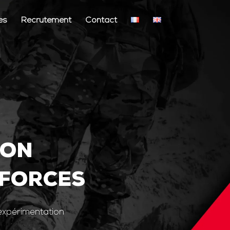
és
Recrutement
Contact
ION
 FORCES
’expérimentation