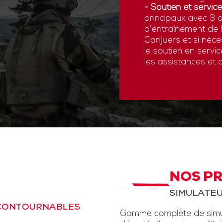
- Soutien et service
principaux avec 3 a
d’entraînement de
Canjuers et si néce
le soutien en servi
les assistances et 
NOS P
SIMULATEU
NCONTOURNABLES
Gamme complète de simul