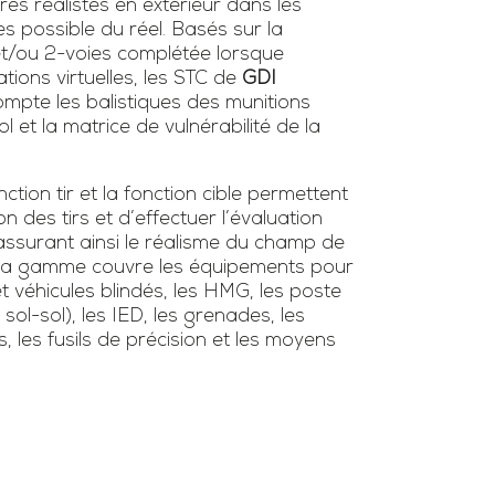
ires réalistes en extérieur dans les
es possible du réel. Basés sur la
 et/ou 2-voies complétée lorsque
tions virtuelles, les STC de
GDI
mpte les balistiques des munitions
l et la matrice de vulnérabilité de la
tion tir et la fonction cible permettent
ion des tirs et d’effectuer l’évaluation
surant ainsi le réalisme du champ de
s. La gamme couvre les équipements pour
et véhicules blindés, les HMG, les poste
/ sol-sol), les IED, les grenades, les
s, les fusils de précision et les moyens