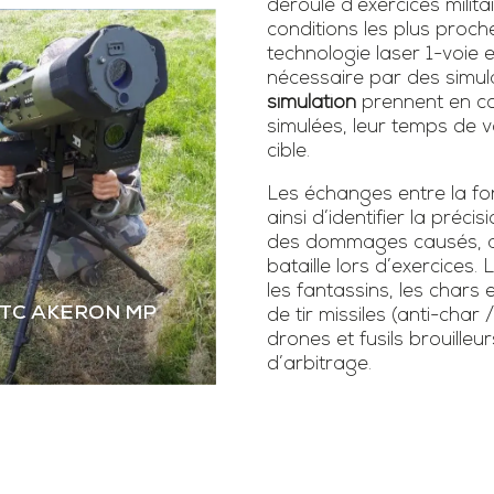
déroulé d’exercices milita
conditions les plus proch
technologie laser 1-voie
nécessaire par des simula
simulation
prennent en co
simulées, leur temps de vo
cible.
Les échanges entre la fonc
ainsi d’identifier la précis
des dommages causés, as
bataille lors d’exercice
les fantassins, les chars 
STC AKERON MP
de tir missiles (anti-char 
drones et fusils brouilleur
d’arbitrage.
 STC AKERON MP
mier simulateur dual