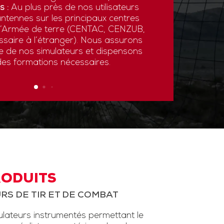
s :
Au plus près de nos utilisateurs
ntennes sur les principaux centres
 l’Armée de terre (CENTAC, CENZUB,
ssaire à l’étranger). Nous assurons
ce de nos simulateurs et dispensons
des formations nécessaires.
RODUITS
RS DE TIR ET DE COMBAT
ateurs instrumentés permettant le