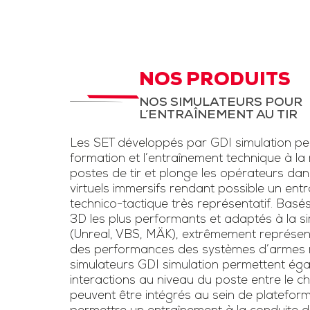
d’instruction,
STC Drone et
LAD
aux fantassi
des exerc
STC pour entrainement
d’entraînem
à la menace drone et
NOS PRODUITS
conditions rée
la lutte anti-drone.
NOS SIMULATEURS POUR
une simulation
L’ENTRAÎNEMENT AU TIR
Inclut un kit pour drone
d’armes légè
et un faux fusil
Les SET développés par GDI simulation pe
l’usage de las
brouilleur une voie
formation et l’entraînement technique à la
voie »
postes de tir et plonge les opérateurs da
virtuels immersifs rendant possible un ent
Télécharge
technico-tactique très représentatif. Basé
3D les plus performants et adaptés à la sim
plaquet
(Unreal, VBS, MÄK), extrêmement représen
des performances des systèmes d’armes ré
simulateurs GDI simulation permettent éga
interactions au niveau du poste entre le chef
peuvent être intégrés au sein de platefor