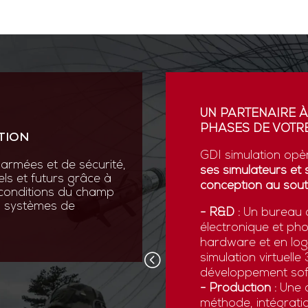
ION
UN PARTENAIRE À
PHASES DE VOTRE
TION
vation au cœur de sa R&D
ses scientifiques variées :
GDI simulation opè
armées et de sécurité,
que, micromécanique et
ses simulateurs et 
els et futurs grâce à
conception au sout
 conditions du champ
nos systèmes de
 pointe comme la réalité
- R&D :
Un bureau d
ns numériques avancées,
électronique et ph
x forces armées de
hardware et en logi
d’être opérationnelles face
simulation virtuell
développement sof
- Production :
Une c
méthode, intégratio