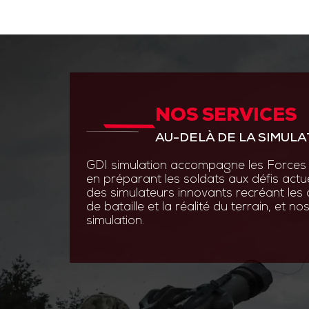
NOS SERVICES
ANTICIPER PAR L’INNOVAT
AU-DELÀ DE LA SIMULA
GDI Simulation place l’inno
en s’appuyant sur des experti
GDI simulation accompagne les Forces 
ingénierie système, optroni
en préparant les soldats aux défis actu
logiciels.
des simulateurs innovants recréant les
de bataille et la réalité du terrain, et 
Grâce à des technologies de
simulation.
augmentée et les simulatio
nos solutions permettent au
s’entraîner efficacement et 
aux contraintes du terrain.