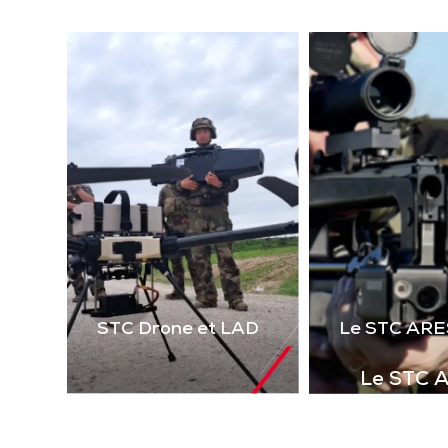
(la
technologie laser 2 voies
virt
de 
Télécharger la
le 
plaquette
i
STC Drone et LAD
Le STC ARE
Le STC 
Complément i
la gamme de s