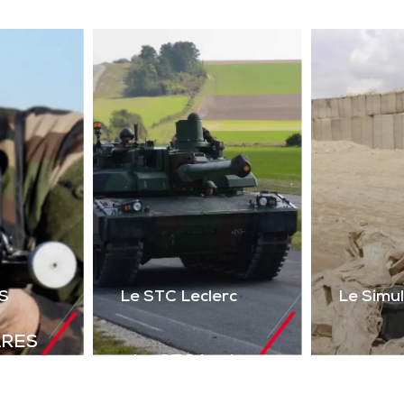
ser 2 voies + réalité
uelle) du poste de tir
l’Akeron MP. Permet
tir en vue directe et
ndirecte sur cibles
instrumentées.
Télécharger la
plaquette
S
Le STC Leclerc
Le Simu
ARES
Le STC Leclerc
déal de
Le Si
Il optimise
olutions