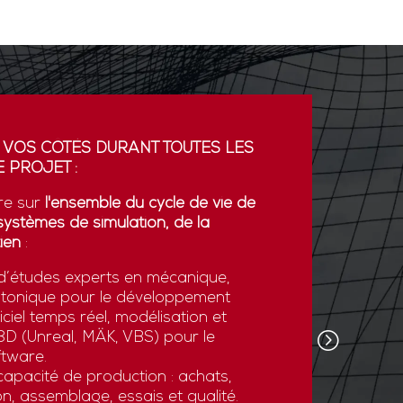
 VOS CÔTÉS DURANT TOUTES LES
PARTENA
 PROJET :
GDI simul
re sur
l'ensemble du cycle de vie de
partenaria
systèmes de simulation, de la
La coopér
ien
:
plateform
’études experts en mécanique,
développe
otonique pour le développement
l’export.
ciel temps réel, modélisation et
GDI simul
e 3D (Unreal, MÄK, VBS) pour le
son savoi
tware.
simulatio
apacité de production : achats,
et des st
n, assemblage, essais et qualité.