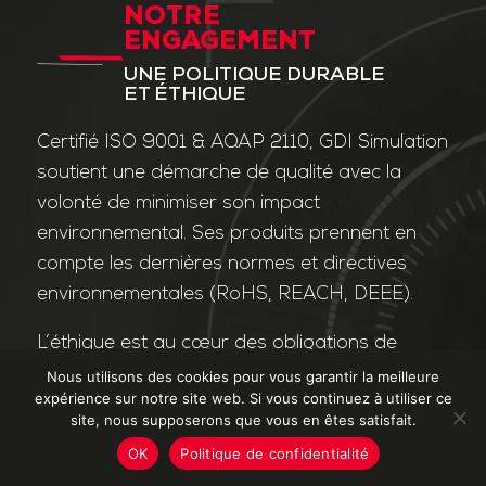
NOTRE
ENGAGEMENT
UNE POLITIQUE DURABLE
ET ÉTHIQUE
Certifié ISO 9001 & AQAP 2110, GDI Simulation
soutient une démarche de qualité avec la
volonté de minimiser son impact
environnemental. Ses produits prennent en
compte les dernières normes et directives
environnementales (RoHS, REACH, DEEE).
L’éthique est au cœur des obligations de
l’entreprise et de ses valeurs. Nos affaires
Nous utilisons des cookies pour vous garantir la meilleure
expérience sur notre site web. Si vous continuez à utiliser ce
sont conduites dans le strict respect des
site, nous supposerons que vous en êtes satisfait.
différentes lois applicables dans le domaine
OK
Politique de confidentialité
de la lutte contre la corruption et le trafic