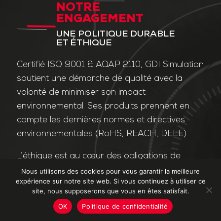
NOTRE
ENGAGEMENT
UNE POLITIQUE DURABLE
ET ÉTHIQUE
Certifié ISO 9001 & AQAP 2110, GDI Simulation
soutient une démarche de qualité avec la
volonté de minimiser son impact
environnemental. Ses produits prennent en
compte les dernières normes et directives
environnementales (RoHS, REACH, DEEE).
L’éthique est au cœur des obligations de
l’entreprise et de ses valeurs. Nos affaires
Nous utilisons des cookies pour vous garantir la meilleure
expérience sur notre site web. Si vous continuez à utiliser ce
sont conduites dans le strict respect des
site, nous supposerons que vous en êtes satisfait.
différentes lois applicables dans le domaine
OK
Politique de confidentialité
de la lutte contre la corruption et le trafic