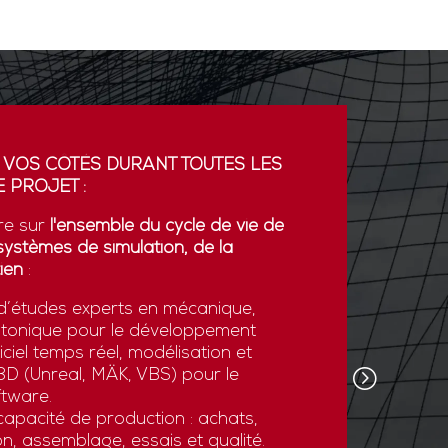
 VOS CÔTÉS DURANT TOUTES LES
PARTENA
 PROJET :
GDI simul
re sur
l'ensemble du cycle de vie de
partenaria
systèmes de simulation, de la
La coopér
ien
:
plateform
’études experts en mécanique,
développe
otonique pour le développement
l’export.
ciel temps réel, modélisation et
GDI simul
e 3D (Unreal, MÄK, VBS) pour le
son savoi
tware.
simulatio
apacité de production : achats,
et des st
n, assemblage, essais et qualité.