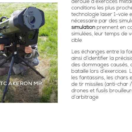
déroulé d’exercices milita
conditions les plus proch
technologie laser 1-voie
nécessaire par des simula
simulation
prennent en co
simulées, leur temps de vo
cible.
Les échanges entre la fonc
ainsi d’identifier la précis
des dommages causés, as
bataille lors d’exercice
les fantassins, les chars 
STC AKERON MP
de tir missiles (anti-char 
drones et fusils brouilleur
d’arbitrage.
 STC AKERON MP
mier simulateur dual