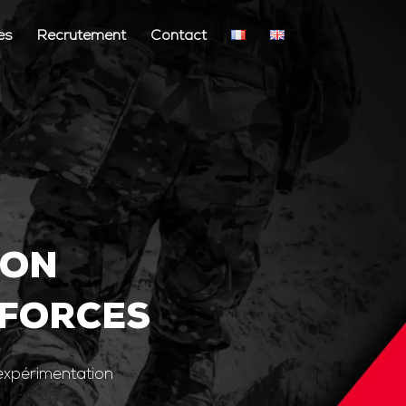
és
Recrutement
Contact
ION
 FORCES
’expérimentation