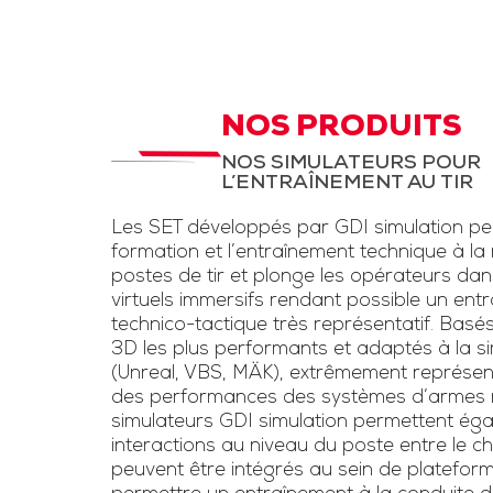
d’instruction,
STC Drone et
LAD
aux fantassi
des exerc
STC pour entrainement
d’entraînem
à la menace drone et
NOS PRODUITS
conditions rée
la lutte anti-drone.
NOS SIMULATEURS POUR
une simulation
L’ENTRAÎNEMENT AU TIR
Inclut un kit pour drone
d’armes légè
et un faux fusil
Les SET développés par GDI simulation pe
l’usage de las
brouilleur une voie
formation et l’entraînement technique à la
voie »
postes de tir et plonge les opérateurs da
virtuels immersifs rendant possible un ent
Télécharge
technico-tactique très représentatif. Basé
3D les plus performants et adaptés à la sim
plaquet
(Unreal, VBS, MÄK), extrêmement représen
des performances des systèmes d’armes ré
simulateurs GDI simulation permettent éga
interactions au niveau du poste entre le chef
peuvent être intégrés au sein de platefor