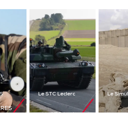
ser 2 voies + réalité
uelle) du poste de tir
l’Akeron MP. Permet
tir en vue directe et
ndirecte sur cibles
instrumentées.
Télécharger la
plaquette
S
Le STC Leclerc
Le Simu
ARES
Le STC Leclerc
déal de
Le Si
Il optimise
olutions