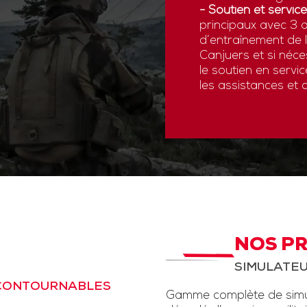
- Soutien et service
principaux avec 3 a
d’entraînement de
Canjuers et si néce
le soutien en servi
les assistances et 
NOS P
SIMULATEU
NCONTOURNABLES
Gamme complète de simul