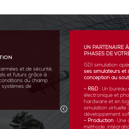
ION
UN PARTENAIRE À
PHASES DE VOTRE
TION
vation au cœur de sa R&D
ses scientifiques variées :
GDI simulation opè
armées et de sécurité,
que, micromécanique et
ses simulateurs et 
els et futurs grâce à
conception au sout
 conditions du champ
nos systèmes de
 pointe comme la réalité
- R&D :
Un bureau d
ns numériques avancées,
électronique et ph
x forces armées de
hardware et en logi
d’être opérationnelles face
simulation virtuell
développement sof
- Production :
Une c
méthode, intégratio