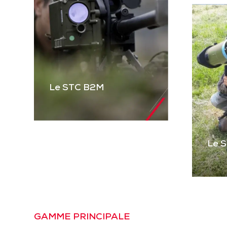
Le STC B2M
Le 
Le STC B2M
Gamme complète de
STC pour équiper les
véhicules blindés et
Le
tactiques et les
Pre
GAMME PRINCIPALE
mitrailleuses. Basé sur