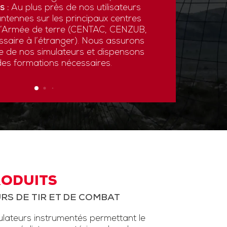
s :
Au plus près de nos utilisateurs
ntennes sur les principaux centres
 l’Armée de terre (CENTAC, CENZUB,
ssaire à l’étranger). Nous assurons
ce de nos simulateurs et dispensons
des formations nécessaires.
RODUITS
RS DE TIR ET DE COMBAT
ateurs instrumentés permettant le