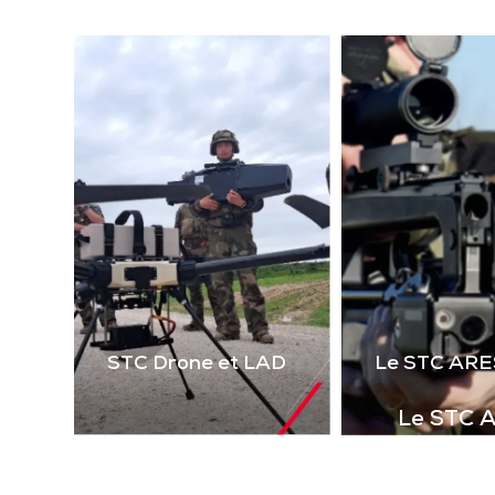
(la
technologie laser 2 voies
virt
de 
Télécharger la
le 
plaquette
i
STC Drone et LAD
Le STC ARE
Le STC 
Complément i
la gamme de s