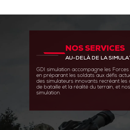
NOS SERVICES
ANTICIPER PAR L’INNOVAT
AU-DELÀ DE LA SIMULA
GDI Simulation place l’inno
en s’appuyant sur des experti
GDI simulation accompagne les Forces 
ingénierie système, optroni
en préparant les soldats aux défis actu
logiciels.
des simulateurs innovants recréant les
de bataille et la réalité du terrain, et 
Grâce à des technologies de
simulation.
augmentée et les simulatio
nos solutions permettent au
s’entraîner efficacement et 
aux contraintes du terrain.