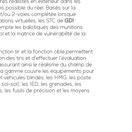
ires réalistes en extérieur dans les
es possible du réel. Basés sur la
 et/ou 2-voies complétée lorsque
tions virtuelles, les STC de
GDI
mpte les balistiques des munitions
l et la matrice de vulnérabilité de la
tion tir et la fonction cible permettent
ion des tirs et d’effectuer l’évaluation
surant ainsi le réalisme du champ de
s. La gamme couvre les équipements pour
et véhicules blindés, les HMG, les poste
/ sol-sol), les IED, les grenades, les
s, les fusils de précision et les moyens