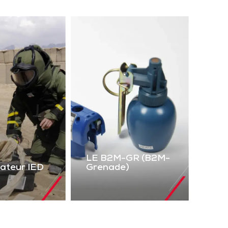
LE B2M-GR (B2M-
lateur IED
Grenade)
LE B2M-GR
mulateur
(B2M-Grenade)
IED