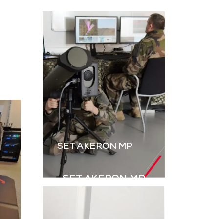
L’instruction au tir par
ateur, dérivé
simulation est
B2M, permet
essentielle. Le B2M-GR
rer les IED
de GDI Simulation,
s explosifs
enrichi par l’intégration
ovisés) à
des grenades,
aînement en
renforce le réalisme
ulation.
des exercices Live.
harger la
Télécharger la
aquette
plaquette
SET AKERON MP
SET AKERON MP
Simulateur technique
pour l’entraînement