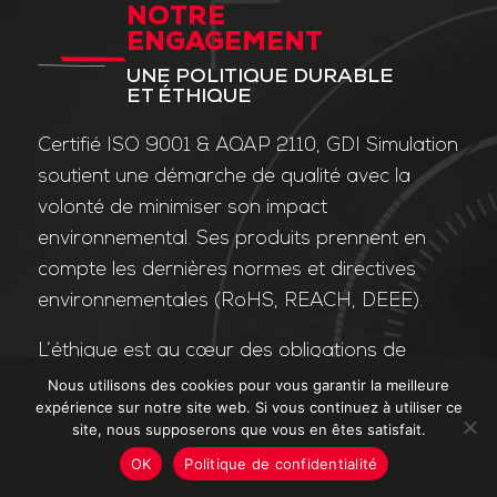
NOTRE
ENGAGEMENT
UNE POLITIQUE DURABLE
ET ÉTHIQUE
Certifié ISO 9001 & AQAP 2110, GDI Simulation
soutient une démarche de qualité avec la
volonté de minimiser son impact
environnemental. Ses produits prennent en
compte les dernières normes et directives
environnementales (RoHS, REACH, DEEE).
L’éthique est au cœur des obligations de
l’entreprise et de ses valeurs. Nos affaires
Nous utilisons des cookies pour vous garantir la meilleure
expérience sur notre site web. Si vous continuez à utiliser ce
sont conduites dans le strict respect des
site, nous supposerons que vous en êtes satisfait.
différentes lois applicables dans le domaine
OK
Politique de confidentialité
de la lutte contre la corruption et le trafic