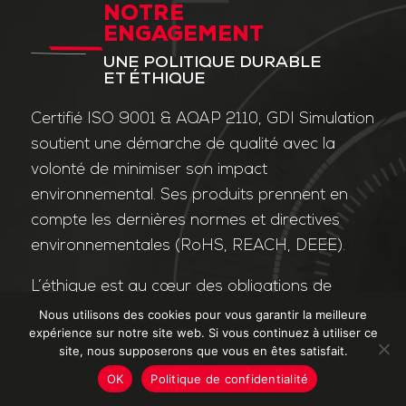
NOTRE
ENGAGEMENT
UNE POLITIQUE DURABLE
ET ÉTHIQUE
Certifié ISO 9001 & AQAP 2110, GDI Simulation
soutient une démarche de qualité avec la
volonté de minimiser son impact
environnemental. Ses produits prennent en
compte les dernières normes et directives
environnementales (RoHS, REACH, DEEE).
L’éthique est au cœur des obligations de
l’entreprise et de ses valeurs. Nos affaires
Nous utilisons des cookies pour vous garantir la meilleure
expérience sur notre site web. Si vous continuez à utiliser ce
sont conduites dans le strict respect des
site, nous supposerons que vous en êtes satisfait.
différentes lois applicables dans le domaine
OK
Politique de confidentialité
de la lutte contre la corruption et le trafic