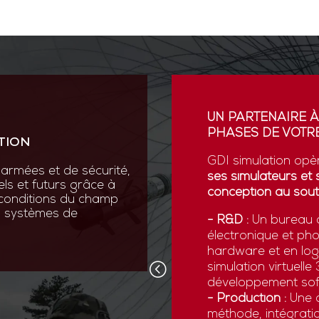
ION
UN PARTENAIRE À
PHASES DE VOTRE
TION
vation au cœur de sa R&D
ses scientifiques variées :
GDI simulation opè
armées et de sécurité,
que, micromécanique et
ses simulateurs et 
els et futurs grâce à
conception au sout
 conditions du champ
nos systèmes de
 pointe comme la réalité
- R&D :
Un bureau d
ns numériques avancées,
électronique et ph
x forces armées de
hardware et en logi
d’être opérationnelles face
simulation virtuell
développement sof
- Production :
Une c
méthode, intégratio