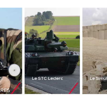
ser 2 voies + réalité
uelle) du poste de tir
l’Akeron MP. Permet
tir en vue directe et
ndirecte sur cibles
instrumentées.
Télécharger la
plaquette
S
Le STC Leclerc
Le Simu
ARES
Le STC Leclerc
déal de
Le Si
Il optimise
olutions