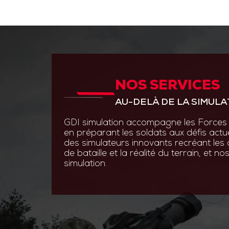
NOS SERVICES
ANTICIPER PAR L’INNOVAT
AU-DELÀ DE LA SIMULA
GDI Simulation place l’inno
en s’appuyant sur des experti
GDI simulation accompagne les Forces 
ingénierie système, optroni
en préparant les soldats aux défis actu
logiciels.
des simulateurs innovants recréant les
de bataille et la réalité du terrain, et 
Grâce à des technologies de
simulation.
augmentée et les simulatio
nos solutions permettent au
s’entraîner efficacement et 
aux contraintes du terrain.