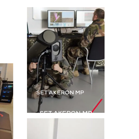
L’instruction au tir par
ateur, dérivé
simulation est
B2M, permet
essentielle. Le B2M-GR
rer les IED
de GDI Simulation,
s explosifs
enrichi par l’intégration
ovisés) à
des grenades,
aînement en
renforce le réalisme
ulation.
des exercices Live.
harger la
Télécharger la
aquette
plaquette
SET AKERON MP
SET AKERON MP
Simulateur technique
pour l’entraînement