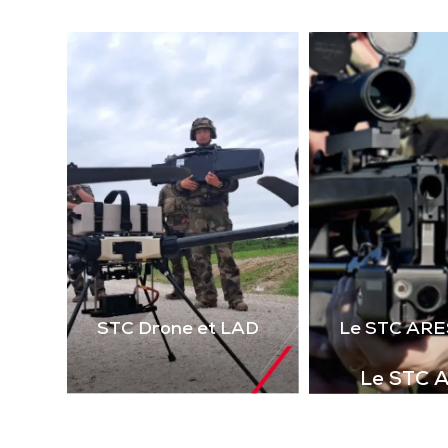
(la
technologie laser 2 voies
virt
de 
Télécharger la
le 
plaquette
i
STC Drone et LAD
Le STC ARE
Le STC 
Complément i
la gamme de s