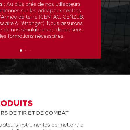
s :
Au plus près de nos utilisateurs
ntennes sur les principaux centres
 l’Armée de terre (CENTAC, CENZUB,
ssaire à l’étranger). Nous assurons
ce de nos simulateurs et dispensons
des formations nécessaires.
RODUITS
RS DE TIR ET DE COMBAT
ateurs instrumentés permettant le