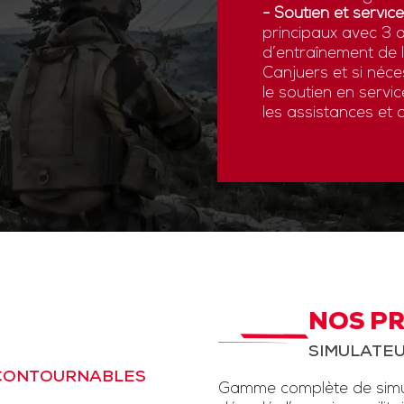
- Soutien et service
principaux avec 3 a
d’entraînement de
Canjuers et si néce
le soutien en servi
les assistances et 
NOS P
SIMULATEU
NCONTOURNABLES
Gamme complète de simul