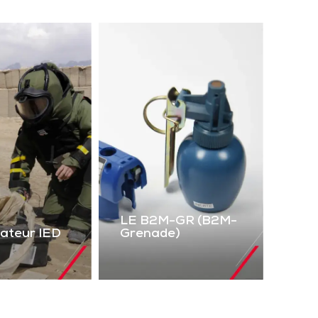
LE B2M-GR (B2M-
lateur IED
Grenade)
LE B2M-GR
mulateur
(B2M-Grenade)
IED