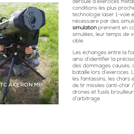
déroulé d’exercices milita
conditions les plus proch
technologie laser 1-voie
nécessaire par des simula
simulation
prennent en co
simulées, leur temps de vo
cible.
Les échanges entre la fonc
ainsi d’identifier la précis
des dommages causés, as
bataille lors d’exercice
les fantassins, les chars 
STC AKERON MP
de tir missiles (anti-char 
drones et fusils brouilleur
d’arbitrage.
 STC AKERON MP
mier simulateur dual