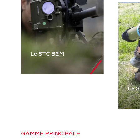
Le STC B2M
Le 
Le STC B2M
Gamme complète de
STC pour équiper les
véhicules blindés et
Le
tactiques et les
Pre
GAMME PRINCIPALE
mitrailleuses. Basé sur