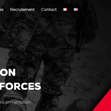
és
Recrutement
Contact
ION
 FORCES
’expérimentation