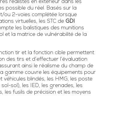
ires réalistes en extérieur dans les
es possible du réel. Basés sur la
 et/ou 2-voies complétée lorsque
tions virtuelles, les STC de
GDI
mpte les balistiques des munitions
l et la matrice de vulnérabilité de la
tion tir et la fonction cible permettent
ion des tirs et d’effectuer l’évaluation
surant ainsi le réalisme du champ de
s. La gamme couvre les équipements pour
et véhicules blindés, les HMG, les poste
/ sol-sol), les IED, les grenades, les
s, les fusils de précision et les moyens