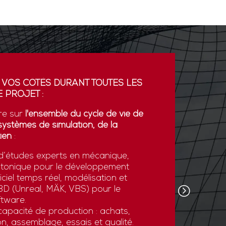
 VOS CÔTÉS DURANT TOUTES LES
PARTENA
 PROJET :
GDI simul
re sur
l'ensemble du cycle de vie de
partenaria
systèmes de simulation, de la
La coopér
ien
:
plateform
’études experts en mécanique,
développe
otonique pour le développement
l’export.
ciel temps réel, modélisation et
GDI simul
e 3D (Unreal, MÄK, VBS) pour le
son savoi
tware.
simulatio
apacité de production : achats,
et des st
n, assemblage, essais et qualité.