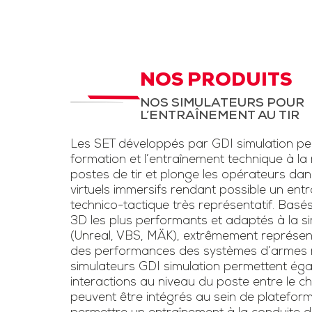
d’instruction,
STC Drone et
LAD
aux fantassi
des exerc
STC pour entrainement
d’entraînem
à la menace drone et
NOS PRODUITS
conditions rée
la lutte anti-drone.
NOS SIMULATEURS POUR
une simulation
L’ENTRAÎNEMENT AU TIR
Inclut un kit pour drone
d’armes légè
et un faux fusil
Les SET développés par GDI simulation pe
l’usage de las
brouilleur une voie
formation et l’entraînement technique à la
voie »
postes de tir et plonge les opérateurs da
virtuels immersifs rendant possible un ent
Télécharge
technico-tactique très représentatif. Basé
3D les plus performants et adaptés à la sim
plaquet
(Unreal, VBS, MÄK), extrêmement représen
des performances des systèmes d’armes ré
simulateurs GDI simulation permettent éga
interactions au niveau du poste entre le chef
peuvent être intégrés au sein de platefor