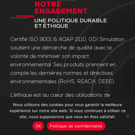
NOTRE
ENGAGEMENT
UNE POLITIQUE DURABLE
ET ÉTHIQUE
Certifié ISO 9001 & AQAP 2110, GDI Simulation
soutient une démarche de qualité avec la
volonté de minimiser son impact
environnemental. Ses produits prennent en
compte les dernières normes et directives
environnementales (RoHS, REACH, DEEE).
L’éthique est au cœur des obligations de
l’entreprise et de ses valeurs. Nos affaires
Nous utilisons des cookies pour vous garantir la meilleure
expérience sur notre site web. Si vous continuez à utiliser ce
sont conduites dans le strict respect des
site, nous supposerons que vous en êtes satisfait.
différentes lois applicables dans le domaine
OK
Politique de confidentialité
de la lutte contre la corruption et le trafic