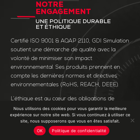
NOTRE
ENGAGEMENT
UNE POLITIQUE DURABLE
ET ÉTHIQUE
Certifié ISO 9001 & AQAP 2110, GDI Simulation
soutient une démarche de qualité avec la
volonté de minimiser son impact
environnemental. Ses produits prennent en
compte les dernières normes et directives
environnementales (RoHS, REACH, DEEE).
L’éthique est au cœur des obligations de
l’entreprise et de ses valeurs. Nos affaires
Nous utilisons des cookies pour vous garantir la meilleure
expérience sur notre site web. Si vous continuez à utiliser ce
sont conduites dans le strict respect des
site, nous supposerons que vous en êtes satisfait.
différentes lois applicables dans le domaine
OK
Politique de confidentialité
de la lutte contre la corruption et le trafic