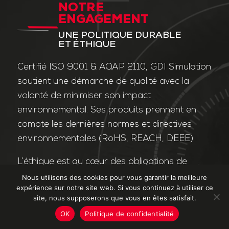
NOTRE
ENGAGEMENT
UNE POLITIQUE DURABLE
ET ÉTHIQUE
Certifié ISO 9001 & AQAP 2110, GDI Simulation
soutient une démarche de qualité avec la
volonté de minimiser son impact
environnemental. Ses produits prennent en
compte les dernières normes et directives
environnementales (RoHS, REACH, DEEE).
L’éthique est au cœur des obligations de
l’entreprise et de ses valeurs. Nos affaires
Nous utilisons des cookies pour vous garantir la meilleure
expérience sur notre site web. Si vous continuez à utiliser ce
sont conduites dans le strict respect des
site, nous supposerons que vous en êtes satisfait.
différentes lois applicables dans le domaine
OK
Politique de confidentialité
de la lutte contre la corruption et le trafic