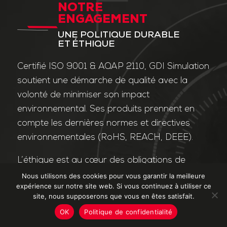
NOTRE
ENGAGEMENT
UNE POLITIQUE DURABLE
ET ÉTHIQUE
Certifié ISO 9001 & AQAP 2110, GDI Simulation
soutient une démarche de qualité avec la
volonté de minimiser son impact
environnemental. Ses produits prennent en
compte les dernières normes et directives
environnementales (RoHS, REACH, DEEE).
L’éthique est au cœur des obligations de
l’entreprise et de ses valeurs. Nos affaires
Nous utilisons des cookies pour vous garantir la meilleure
expérience sur notre site web. Si vous continuez à utiliser ce
sont conduites dans le strict respect des
site, nous supposerons que vous en êtes satisfait.
différentes lois applicables dans le domaine
OK
Politique de confidentialité
de la lutte contre la corruption et le trafic