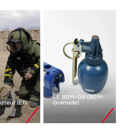
LE B2M-GR (B2M-
lateur IED
Grenade)
LE B2M-GR
mulateur
(B2M-Grenade)
IED