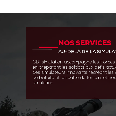
NOS SERVICES
ANTICIPER PAR L’INNOVAT
AU-DELÀ DE LA SIMULA
GDI Simulation place l’inno
en s’appuyant sur des experti
GDI simulation accompagne les Forces 
ingénierie système, optroni
en préparant les soldats aux défis actu
logiciels.
des simulateurs innovants recréant les
de bataille et la réalité du terrain, et 
Grâce à des technologies de
simulation.
augmentée et les simulatio
nos solutions permettent au
s’entraîner efficacement et 
aux contraintes du terrain.