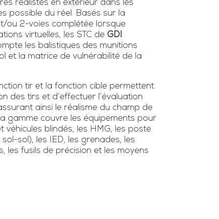
ires réalistes en extérieur dans les
es possible du réel. Basés sur la
 et/ou 2-voies complétée lorsque
tions virtuelles, les STC de
GDI
mpte les balistiques des munitions
l et la matrice de vulnérabilité de la
tion tir et la fonction cible permettent
ion des tirs et d’effectuer l’évaluation
surant ainsi le réalisme du champ de
s. La gamme couvre les équipements pour
et véhicules blindés, les HMG, les poste
/ sol-sol), les IED, les grenades, les
s, les fusils de précision et les moyens