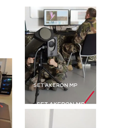
L’instruction au tir par
ateur, dérivé
simulation est
B2M, permet
essentielle. Le B2M-GR
rer les IED
de GDI Simulation,
s explosifs
enrichi par l’intégration
ovisés) à
des grenades,
aînement en
renforce le réalisme
ulation.
des exercices Live.
harger la
Télécharger la
aquette
plaquette
SET AKERON MP
SET AKERON MP
Simulateur technique
pour l’entraînement