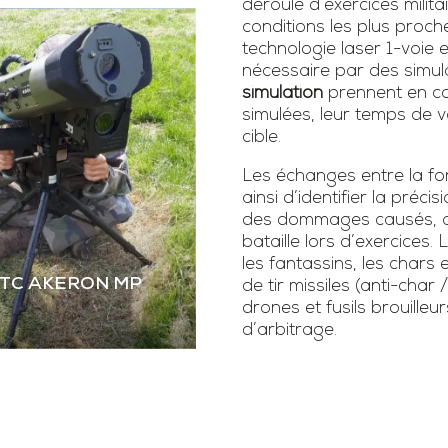
déroulé d’exercices milita
conditions les plus proch
technologie laser 1-voie
nécessaire par des simula
simulation
prennent en co
simulées, leur temps de vo
cible.
Les échanges entre la fonc
ainsi d’identifier la précis
des dommages causés, as
bataille lors d’exercice
les fantassins, les chars 
STC AKERON MP
de tir missiles (anti-char 
drones et fusils brouilleur
d’arbitrage.
 STC AKERON MP
mier simulateur dual