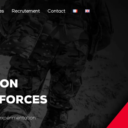
és
Recrutement
Contact
ION
 FORCES
’expérimentation