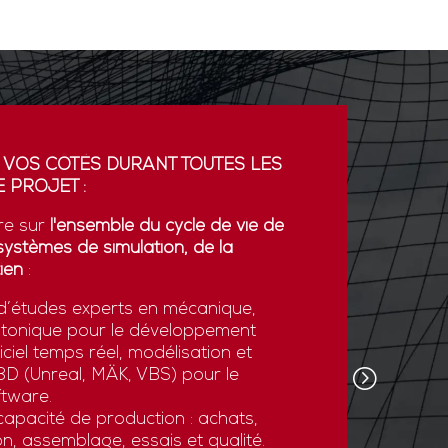
 VOS CÔTÉS DURANT TOUTES LES
PARTENA
 PROJET :
GDI simul
re sur
l'ensemble du cycle de vie de
partenaria
systèmes de simulation, de la
La coopér
ien
:
plateform
’études experts en mécanique,
développe
otonique pour le développement
l’export.
ciel temps réel, modélisation et
GDI simul
e 3D (Unreal, MÄK, VBS) pour le
son savoi
tware.
simulatio
apacité de production : achats,
et des st
n, assemblage, essais et qualité.