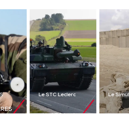
ser 2 voies + réalité
uelle) du poste de tir
l’Akeron MP. Permet
tir en vue directe et
ndirecte sur cibles
instrumentées.
Télécharger la
plaquette
S
Le STC Leclerc
Le Simu
ARES
Le STC Leclerc
déal de
Le Si
Il optimise
olutions