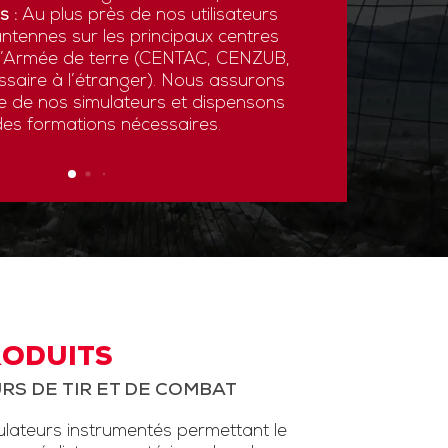
s :
Au plus près de nos utilisateurs
ntennes sur les principaux centres
 l’Armée de terre (CENTAC, CENZUB,
ssaire à l’étranger). Nous assurons
ce de nos simulateurs et dispensons
des formations nécessaires.
RODUITS
RS DE TIR ET DE COMBAT
ateurs instrumentés permettant le