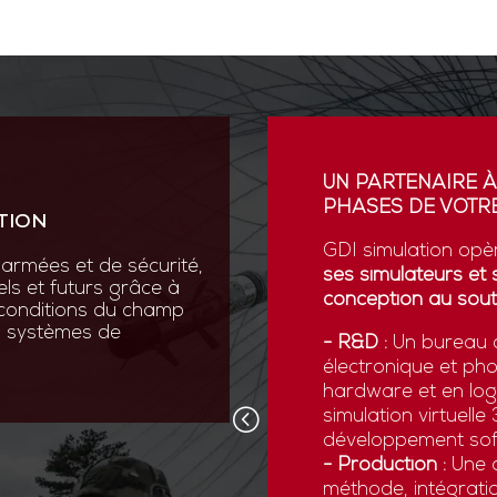
ION
UN PARTENAIRE À
PHASES DE VOTRE
TION
vation au cœur de sa R&D
ses scientifiques variées :
GDI simulation opè
armées et de sécurité,
que, micromécanique et
ses simulateurs et 
els et futurs grâce à
conception au sout
 conditions du champ
nos systèmes de
 pointe comme la réalité
- R&D :
Un bureau d
ns numériques avancées,
électronique et ph
x forces armées de
hardware et en logi
d’être opérationnelles face
simulation virtuell
développement sof
- Production :
Une c
méthode, intégratio