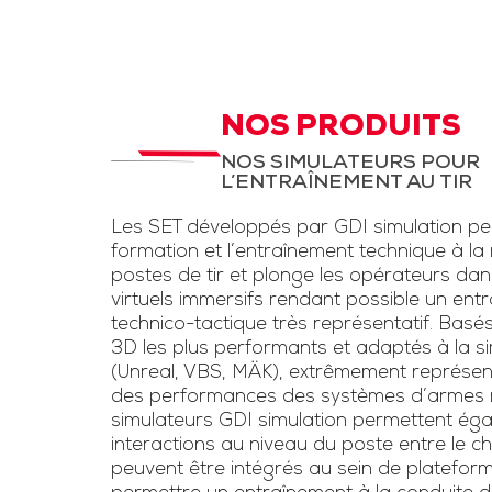
d’instruction,
STC Drone et
LAD
aux fantassi
des exerc
STC pour entrainement
d’entraînem
à la menace drone et
NOS PRODUITS
conditions rée
la lutte anti-drone.
NOS SIMULATEURS POUR
une simulation
L’ENTRAÎNEMENT AU TIR
Inclut un kit pour drone
d’armes légè
et un faux fusil
Les SET développés par GDI simulation pe
l’usage de las
brouilleur une voie
formation et l’entraînement technique à la
voie »
postes de tir et plonge les opérateurs da
virtuels immersifs rendant possible un ent
Télécharge
technico-tactique très représentatif. Basé
3D les plus performants et adaptés à la sim
plaquet
(Unreal, VBS, MÄK), extrêmement représen
des performances des systèmes d’armes ré
simulateurs GDI simulation permettent éga
interactions au niveau du poste entre le chef
peuvent être intégrés au sein de platefor