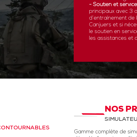
- Soutien et service
principaux avec 3 a
d’entraînement de
Canjuers et si néce
le soutien en servi
les assistances et 
NOS P
SIMULATEU
NCONTOURNABLES
Gamme complète de simul