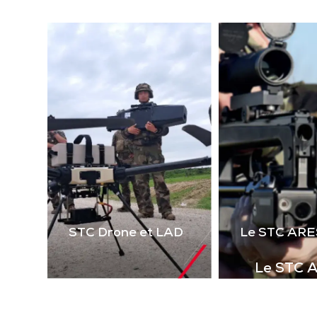
(la
technologie laser 2 voies
virt
de 
Télécharger la
le 
plaquette
i
STC Drone et LAD
Le STC ARE
Le STC 
Complément i
la gamme de s