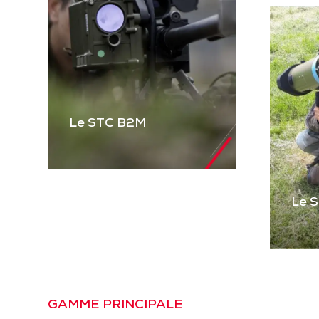
Le STC B2M
Le 
Le STC B2M
Gamme complète de
STC pour équiper les
véhicules blindés et
Le
tactiques et les
Pre
GAMME PRINCIPALE
mitrailleuses. Basé sur