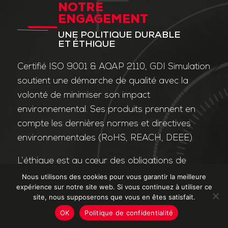
NOTRE
ENGAGEMENT
UNE POLITIQUE DURABLE
ET ÉTHIQUE
Certifié ISO 9001 & AQAP 2110, GDI Simulation
soutient une démarche de qualité avec la
volonté de minimiser son impact
environnemental. Ses produits prennent en
compte les dernières normes et directives
environnementales (RoHS, REACH, DEEE).
L’éthique est au cœur des obligations de
l’entreprise et de ses valeurs. Nos affaires
Nous utilisons des cookies pour vous garantir la meilleure
expérience sur notre site web. Si vous continuez à utiliser ce
sont conduites dans le strict respect des
site, nous supposerons que vous en êtes satisfait.
différentes lois applicables dans le domaine
OK
Politique de confidentialité
de la lutte contre la corruption et le trafic