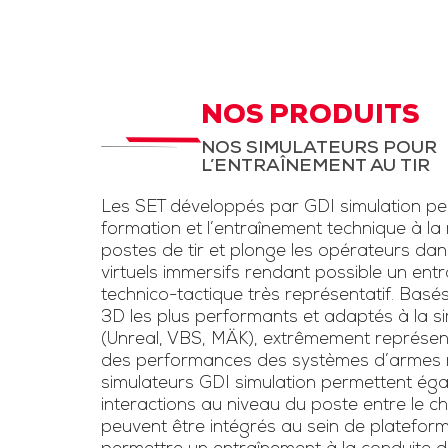
d’instruction,
STC Drone et
LAD
aux fantassi
des exerc
STC pour entrainement
d’entraînem
à la menace drone et
NOS PRODUITS
conditions rée
la lutte anti-drone.
NOS SIMULATEURS POUR
une simulation
L’ENTRAÎNEMENT AU TIR
Inclut un kit pour drone
d’armes légè
et un faux fusil
Les SET développés par GDI simulation pe
l’usage de las
brouilleur une voie
formation et l’entraînement technique à la
voie »
postes de tir et plonge les opérateurs da
virtuels immersifs rendant possible un ent
Télécharge
technico-tactique très représentatif. Basé
3D les plus performants et adaptés à la sim
plaquet
(Unreal, VBS, MÄK), extrêmement représen
des performances des systèmes d’armes ré
simulateurs GDI simulation permettent éga
interactions au niveau du poste entre le chef
peuvent être intégrés au sein de platefor