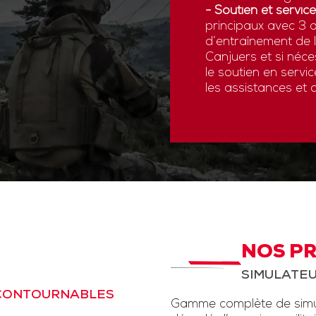
- Soutien et service
principaux avec 3 a
d’entraînement de
Canjuers et si néce
le soutien en servi
les assistances et 
NOS P
SIMULATEU
NCONTOURNABLES
Gamme complète de simul