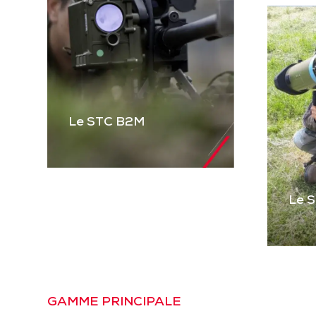
Le STC B2M
Le 
Le STC B2M
Gamme complète de
STC pour équiper les
véhicules blindés et
Le
tactiques et les
Pre
GAMME PRINCIPALE
mitrailleuses. Basé sur