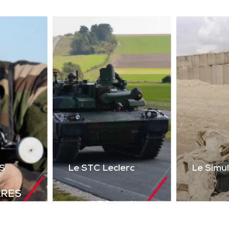
ser 2 voies + réalité
uelle) du poste de tir
l’Akeron MP. Permet
tir en vue directe et
ndirecte sur cibles
instrumentées.
Télécharger la
plaquette
S
Le STC Leclerc
Le Simu
ARES
Le STC Leclerc
déal de
Le Si
Il optimise
olutions