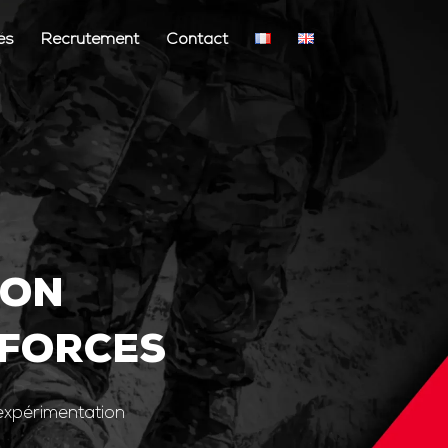
és
Recrutement
Contact
ION
 FORCES
’expérimentation