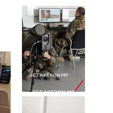
L’instruction au tir par
ateur, dérivé
simulation est
B2M, permet
essentielle. Le B2M-GR
rer les IED
de GDI Simulation,
s explosifs
enrichi par l’intégration
ovisés) à
des grenades,
aînement en
renforce le réalisme
ulation.
des exercices Live.
harger la
Télécharger la
aquette
plaquette
SET AKERON MP
SET AKERON MP
Simulateur technique
pour l’entraînement