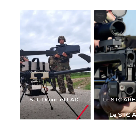
(la
technologie laser 2 voies
virt
de 
Télécharger la
le 
plaquette
i
STC Drone et LAD
Le STC ARE
Le STC 
Complément i
la gamme de s