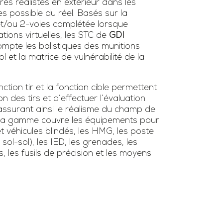
ires réalistes en extérieur dans les
es possible du réel. Basés sur la
 et/ou 2-voies complétée lorsque
tions virtuelles, les STC de
GDI
mpte les balistiques des munitions
l et la matrice de vulnérabilité de la
tion tir et la fonction cible permettent
ion des tirs et d’effectuer l’évaluation
surant ainsi le réalisme du champ de
s. La gamme couvre les équipements pour
et véhicules blindés, les HMG, les poste
/ sol-sol), les IED, les grenades, les
s, les fusils de précision et les moyens