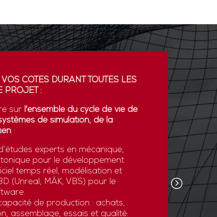
 VOS CÔTÉS DURANT TOUTES LES
PARTENA
 PROJET :
GDI simul
re sur
l'ensemble du cycle de vie de
partenaria
systèmes de simulation, de la
La coopér
ien
:
plateform
’études experts en mécanique,
développe
otonique pour le développement
l’export.
ciel temps réel, modélisation et
GDI simul
e 3D (Unreal, MÄK, VBS) pour le
son savoi
tware.
simulatio
apacité de production : achats,
et des st
n, assemblage, essais et qualité.