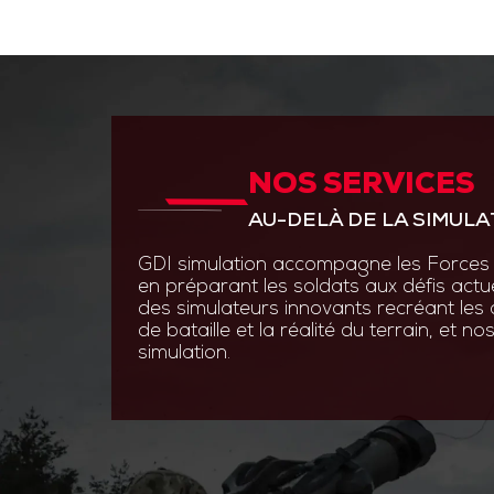
NOS SERVICES
ANTICIPER PAR L’INNOVAT
AU-DELÀ DE LA SIMULA
GDI Simulation place l’inno
en s’appuyant sur des experti
GDI simulation accompagne les Forces 
ingénierie système, optroni
en préparant les soldats aux défis actu
logiciels.
des simulateurs innovants recréant les
de bataille et la réalité du terrain, et 
Grâce à des technologies de
simulation.
augmentée et les simulatio
nos solutions permettent au
s’entraîner efficacement et 
aux contraintes du terrain.