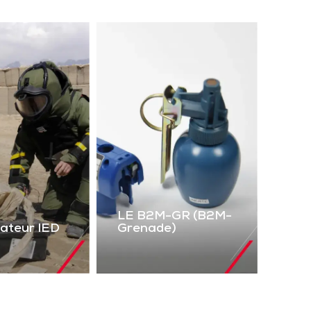
LE B2M-GR (B2M-
lateur IED
Grenade)
LE B2M-GR
mulateur
(B2M-Grenade)
IED