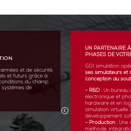
ION
UN PARTENAIRE À
PHASES DE VOTRE
TION
vation au cœur de sa R&D
ses scientifiques variées :
GDI simulation opè
armées et de sécurité,
que, micromécanique et
ses simulateurs et 
els et futurs grâce à
conception au sout
 conditions du champ
nos systèmes de
 pointe comme la réalité
- R&D :
Un bureau d
ns numériques avancées,
électronique et ph
x forces armées de
hardware et en logi
d’être opérationnelles face
simulation virtuell
développement sof
- Production :
Une c
méthode, intégratio