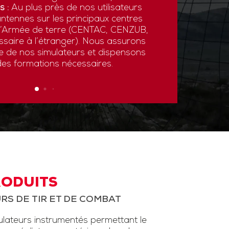
s :
Au plus près de nos utilisateurs
ntennes sur les principaux centres
 l’Armée de terre (CENTAC, CENZUB,
ssaire à l’étranger). Nous assurons
ce de nos simulateurs et dispensons
des formations nécessaires.
RODUITS
RS DE TIR ET DE COMBAT
ateurs instrumentés permettant le