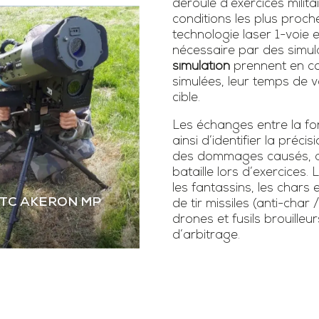
déroulé d’exercices milita
conditions les plus proch
technologie laser 1-voie
nécessaire par des simula
simulation
prennent en co
simulées, leur temps de vo
cible.
Les échanges entre la fonc
ainsi d’identifier la précis
des dommages causés, as
bataille lors d’exercice
les fantassins, les chars 
STC AKERON MP
de tir missiles (anti-char 
drones et fusils brouilleur
d’arbitrage.
 STC AKERON MP
mier simulateur dual