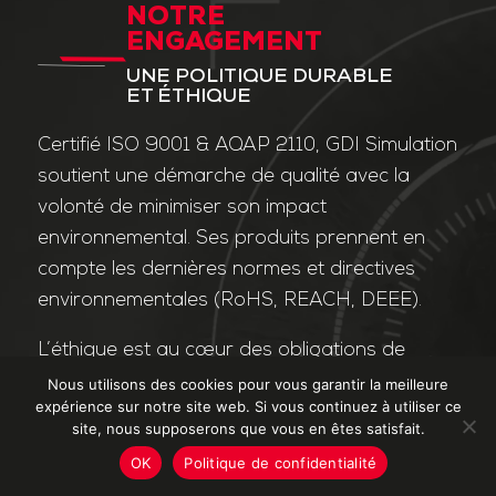
NOTRE
ENGAGEMENT
UNE POLITIQUE DURABLE
ET ÉTHIQUE
Certifié ISO 9001 & AQAP 2110, GDI Simulation
soutient une démarche de qualité avec la
volonté de minimiser son impact
environnemental. Ses produits prennent en
compte les dernières normes et directives
environnementales (RoHS, REACH, DEEE).
L’éthique est au cœur des obligations de
l’entreprise et de ses valeurs. Nos affaires
Nous utilisons des cookies pour vous garantir la meilleure
expérience sur notre site web. Si vous continuez à utiliser ce
sont conduites dans le strict respect des
site, nous supposerons que vous en êtes satisfait.
différentes lois applicables dans le domaine
OK
Politique de confidentialité
de la lutte contre la corruption et le trafic