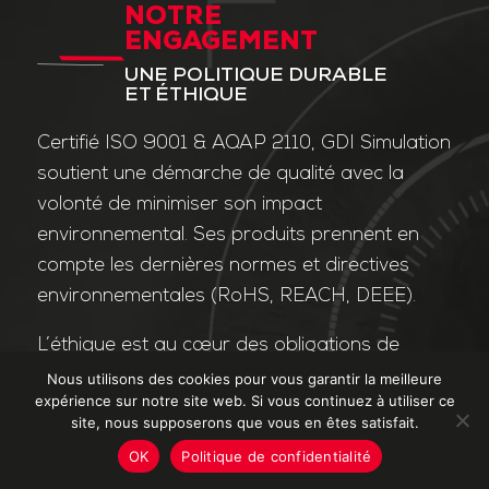
NOTRE
ENGAGEMENT
UNE POLITIQUE DURABLE
ET ÉTHIQUE
Certifié ISO 9001 & AQAP 2110, GDI Simulation
soutient une démarche de qualité avec la
volonté de minimiser son impact
environnemental. Ses produits prennent en
compte les dernières normes et directives
environnementales (RoHS, REACH, DEEE).
L’éthique est au cœur des obligations de
l’entreprise et de ses valeurs. Nos affaires
Nous utilisons des cookies pour vous garantir la meilleure
expérience sur notre site web. Si vous continuez à utiliser ce
sont conduites dans le strict respect des
site, nous supposerons que vous en êtes satisfait.
différentes lois applicables dans le domaine
OK
Politique de confidentialité
de la lutte contre la corruption et le trafic