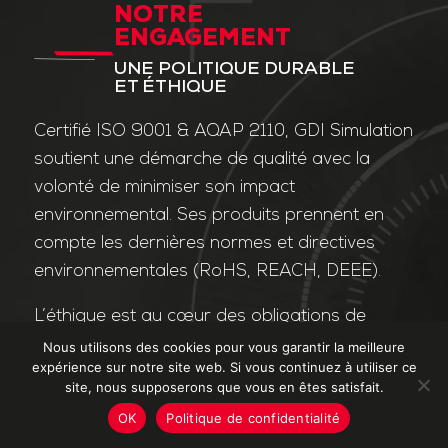
NOTRE
ENGAGEMENT
UNE POLITIQUE DURABLE
ET ÉTHIQUE
Certifié ISO 9001 & AQAP 2110, GDI Simulation
soutient une démarche de qualité avec la
volonté de minimiser son impact
environnemental. Ses produits prennent en
compte les dernières normes et directives
environnementales (RoHS, REACH, DEEE).
L’éthique est au cœur des obligations de
l’entreprise et de ses valeurs. Nos affaires
Nous utilisons des cookies pour vous garantir la meilleure
expérience sur notre site web. Si vous continuez à utiliser ce
sont conduites dans le strict respect des
site, nous supposerons que vous en êtes satisfait.
différentes lois applicables dans le domaine
OK
Politique de confidentialité
de la lutte contre la corruption et le trafic