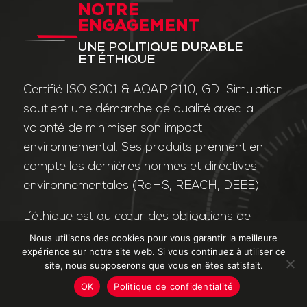
NOTRE
ENGAGEMENT
UNE POLITIQUE DURABLE
ET ÉTHIQUE
Certifié ISO 9001 & AQAP 2110, GDI Simulation
soutient une démarche de qualité avec la
volonté de minimiser son impact
environnemental. Ses produits prennent en
compte les dernières normes et directives
environnementales (RoHS, REACH, DEEE).
L’éthique est au cœur des obligations de
l’entreprise et de ses valeurs. Nos affaires
Nous utilisons des cookies pour vous garantir la meilleure
expérience sur notre site web. Si vous continuez à utiliser ce
sont conduites dans le strict respect des
site, nous supposerons que vous en êtes satisfait.
différentes lois applicables dans le domaine
OK
Politique de confidentialité
de la lutte contre la corruption et le trafic