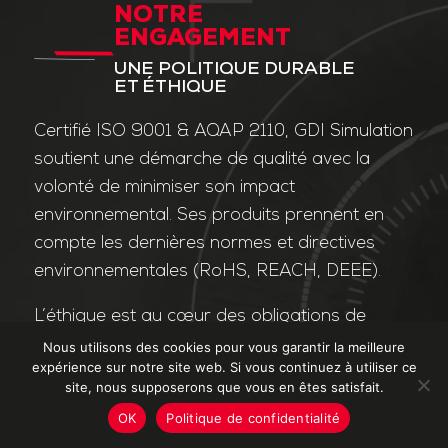
NOTRE
ENGAGEMENT
UNE POLITIQUE DURABLE
ET ÉTHIQUE
Certifié ISO 9001 & AQAP 2110, GDI Simulation
soutient une démarche de qualité avec la
volonté de minimiser son impact
environnemental. Ses produits prennent en
compte les dernières normes et directives
environnementales (RoHS, REACH, DEEE).
L’éthique est au cœur des obligations de
l’entreprise et de ses valeurs. Nos affaires
Nous utilisons des cookies pour vous garantir la meilleure
expérience sur notre site web. Si vous continuez à utiliser ce
sont conduites dans le strict respect des
site, nous supposerons que vous en êtes satisfait.
différentes lois applicables dans le domaine
OK
Politique de confidentialité
de la lutte contre la corruption et le trafic