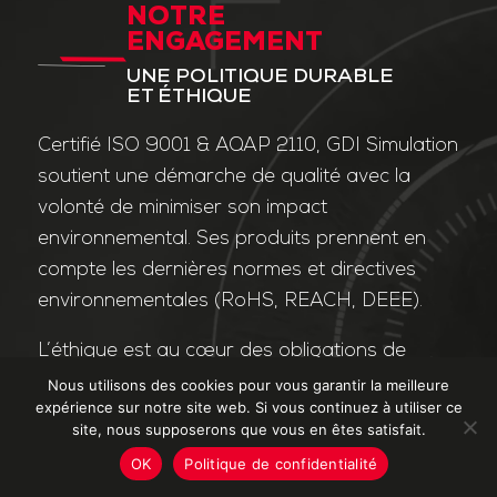
NOTRE
ENGAGEMENT
UNE POLITIQUE DURABLE
ET ÉTHIQUE
Certifié ISO 9001 & AQAP 2110, GDI Simulation
soutient une démarche de qualité avec la
volonté de minimiser son impact
environnemental. Ses produits prennent en
compte les dernières normes et directives
environnementales (RoHS, REACH, DEEE).
L’éthique est au cœur des obligations de
l’entreprise et de ses valeurs. Nos affaires
Nous utilisons des cookies pour vous garantir la meilleure
expérience sur notre site web. Si vous continuez à utiliser ce
sont conduites dans le strict respect des
site, nous supposerons que vous en êtes satisfait.
différentes lois applicables dans le domaine
OK
Politique de confidentialité
de la lutte contre la corruption et le trafic