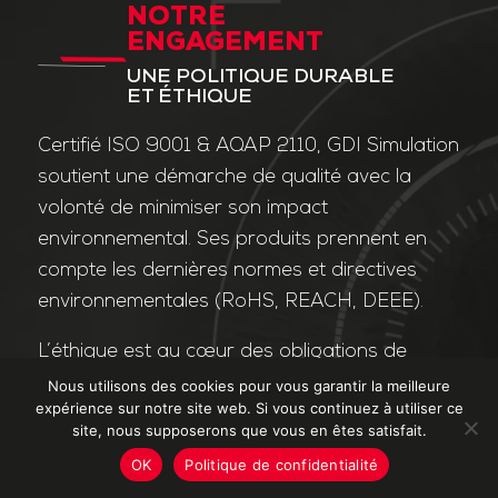
NOTRE
ENGAGEMENT
UNE POLITIQUE DURABLE
ET ÉTHIQUE
Certifié ISO 9001 & AQAP 2110, GDI Simulation
soutient une démarche de qualité avec la
volonté de minimiser son impact
environnemental. Ses produits prennent en
compte les dernières normes et directives
environnementales (RoHS, REACH, DEEE).
L’éthique est au cœur des obligations de
l’entreprise et de ses valeurs. Nos affaires
Nous utilisons des cookies pour vous garantir la meilleure
expérience sur notre site web. Si vous continuez à utiliser ce
sont conduites dans le strict respect des
site, nous supposerons que vous en êtes satisfait.
différentes lois applicables dans le domaine
OK
Politique de confidentialité
de la lutte contre la corruption et le trafic