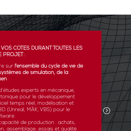
 VOS CÔTÉS DURANT TOUTES LES
PARTENA
 PROJET :
GDI simul
re sur
l'ensemble du cycle de vie de
partenaria
systèmes de simulation, de la
La coopér
ien
:
plateform
’études experts en mécanique,
développe
otonique pour le développement
l’export.
ciel temps réel, modélisation et
GDI simul
e 3D (Unreal, MÄK, VBS) pour le
son savoi
tware.
simulatio
apacité de production : achats,
et des st
n, assemblage, essais et qualité.