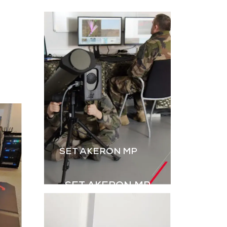
L’instruction au tir par
ateur, dérivé
simulation est
B2M, permet
essentielle. Le B2M-GR
rer les IED
de GDI Simulation,
s explosifs
enrichi par l’intégration
ovisés) à
des grenades,
aînement en
renforce le réalisme
ulation.
des exercices Live.
harger la
Télécharger la
aquette
plaquette
SET AKERON MP
SET AKERON MP
Simulateur technique
pour l’entraînement