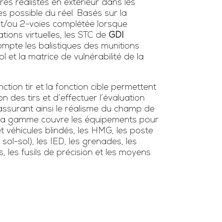
ires réalistes en extérieur dans les
es possible du réel. Basés sur la
 et/ou 2-voies complétée lorsque
tions virtuelles, les STC de
GDI
mpte les balistiques des munitions
l et la matrice de vulnérabilité de la
tion tir et la fonction cible permettent
ion des tirs et d’effectuer l’évaluation
surant ainsi le réalisme du champ de
s. La gamme couvre les équipements pour
et véhicules blindés, les HMG, les poste
/ sol-sol), les IED, les grenades, les
s, les fusils de précision et les moyens