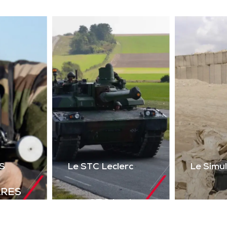
ser 2 voies + réalité
uelle) du poste de tir
l’Akeron MP. Permet
tir en vue directe et
ndirecte sur cibles
instrumentées.
Télécharger la
plaquette
S
Le STC Leclerc
Le Simu
ARES
Le STC Leclerc
déal de
Le Si
Il optimise
olutions