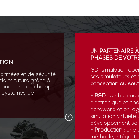
ION
UN PARTENAIRE À
PHASES DE VOTRE
TION
vation au cœur de sa R&D
ses scientifiques variées :
GDI simulation opè
armées et de sécurité,
que, micromécanique et
ses simulateurs et 
els et futurs grâce à
conception au sout
 conditions du champ
nos systèmes de
 pointe comme la réalité
- R&D :
Un bureau d
ns numériques avancées,
électronique et ph
x forces armées de
hardware et en logi
d’être opérationnelles face
simulation virtuell
développement sof
- Production :
Une c
méthode, intégratio