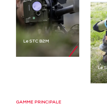
Le STC B2M
Le 
Le STC B2M
Gamme complète de
STC pour équiper les
véhicules blindés et
Le
tactiques et les
Pre
GAMME PRINCIPALE
mitrailleuses. Basé sur