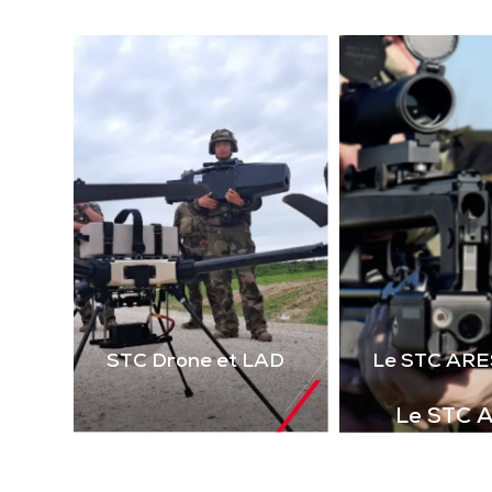
(la
technologie laser 2 voies
virt
de 
Télécharger la
le 
plaquette
i
STC Drone et LAD
Le STC ARE
Le STC 
Complément i
la gamme de s