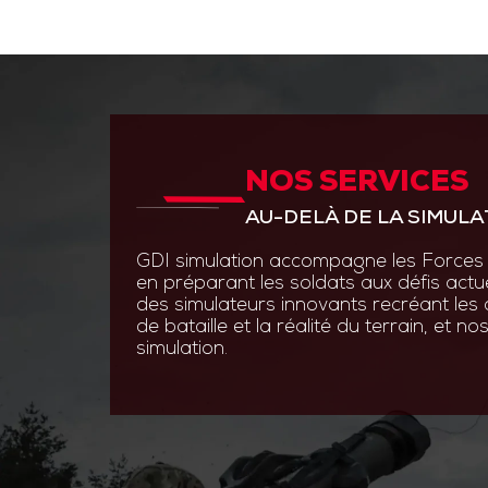
NOS SERVICES
ANTICIPER PAR L’INNOVAT
AU-DELÀ DE LA SIMULA
GDI Simulation place l’inno
en s’appuyant sur des experti
GDI simulation accompagne les Forces 
ingénierie système, optroni
en préparant les soldats aux défis actu
logiciels.
des simulateurs innovants recréant les
de bataille et la réalité du terrain, et 
Grâce à des technologies de
simulation.
augmentée et les simulatio
nos solutions permettent au
s’entraîner efficacement et 
aux contraintes du terrain.