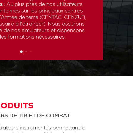
s :
Au plus près de nos utilisateurs
ntennes sur les principaux centres
 l’Armée de terre (CENTAC, CENZUB,
ssaire à l’étranger). Nous assurons
ce de nos simulateurs et dispensons
des formations nécessaires.
RODUITS
RS DE TIR ET DE COMBAT
ateurs instrumentés permettant le