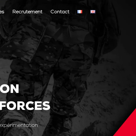
és
Recrutement
Contact
ION
 FORCES
’expérimentation