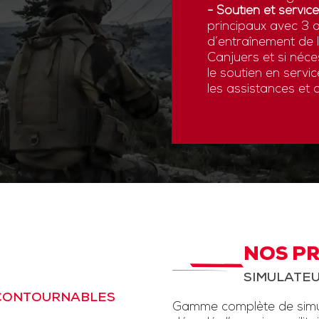
- Soutien et service
principaux avec 3 a
d’entraînement de
Canjuers et si néce
le soutien en servi
les assistances et 
NOS P
SIMULATEU
NCONTOURNABLES
Gamme complète de simul