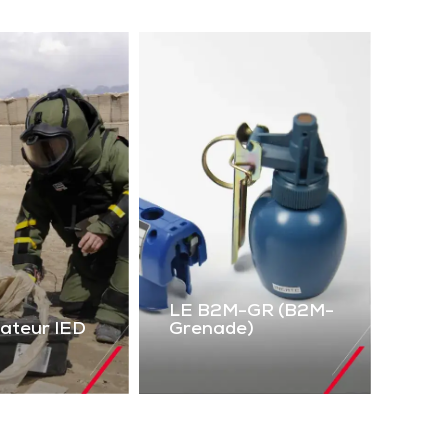
LE B2M-GR (B2M-
lateur IED
Grenade)
LE B2M-GR
mulateur
(B2M-Grenade)
IED