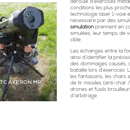
déroulé d’exercices milita
conditions les plus proch
technologie laser 1-voie
nécessaire par des simula
simulation
prennent en co
simulées, leur temps de vo
cible.
Les échanges entre la fonc
ainsi d’identifier la précis
des dommages causés, as
bataille lors d’exercice
les fantassins, les chars 
STC AKERON MP
de tir missiles (anti-char 
drones et fusils brouilleur
d’arbitrage.
 STC AKERON MP
mier simulateur dual