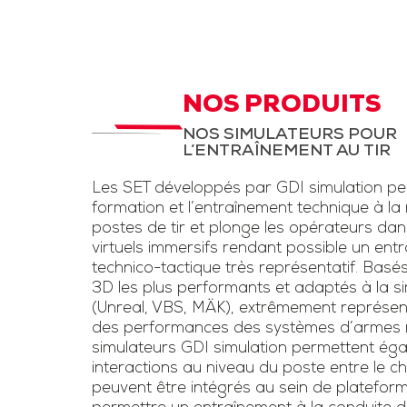
d’instruction,
STC Drone et
LAD
aux fantassi
des exerc
STC pour entrainement
d’entraînem
à la menace drone et
NOS PRODUITS
conditions rée
la lutte anti-drone.
NOS SIMULATEURS POUR
une simulation
L’ENTRAÎNEMENT AU TIR
Inclut un kit pour drone
d’armes légè
et un faux fusil
Les SET développés par GDI simulation pe
l’usage de las
brouilleur une voie
formation et l’entraînement technique à la
voie »
postes de tir et plonge les opérateurs da
virtuels immersifs rendant possible un ent
Télécharge
technico-tactique très représentatif. Basé
3D les plus performants et adaptés à la sim
plaquet
(Unreal, VBS, MÄK), extrêmement représen
des performances des systèmes d’armes ré
simulateurs GDI simulation permettent éga
interactions au niveau du poste entre le chef
peuvent être intégrés au sein de platefor