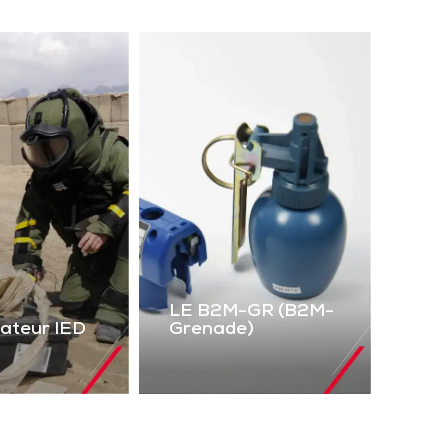
LE B2M-GR (B2M-
lateur IED
Grenade)
LE B2M-GR
mulateur
(B2M-Grenade)
IED