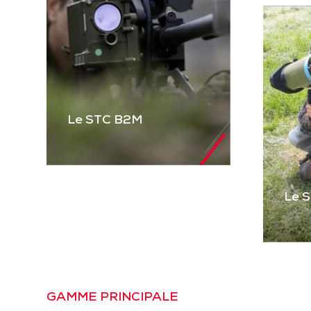
Le STC B2M
Le 
Le STC B2M
Gamme complète de
STC pour équiper les
véhicules blindés et
Le
tactiques et les
Pre
GAMME PRINCIPALE
mitrailleuses. Basé sur