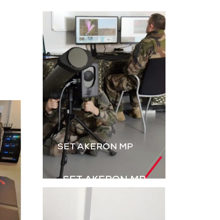
L’instruction au tir par
ateur, dérivé
simulation est
B2M, permet
essentielle. Le B2M-GR
rer les IED
de GDI Simulation,
s explosifs
enrichi par l’intégration
ovisés) à
des grenades,
aînement en
renforce le réalisme
ulation.
des exercices Live.
harger la
Télécharger la
aquette
plaquette
SET AKERON MP
SET AKERON MP
Simulateur technique
pour l’entraînement