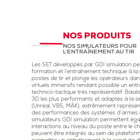
d’instruction,
STC Drone et
LAD
aux fantassi
des exerc
STC pour entrainement
d’entraînem
à la menace drone et
NOS PRODUITS
conditions rée
la lutte anti-drone.
NOS SIMULATEURS POUR
une simulation
L’ENTRAÎNEMENT AU TIR
Inclut un kit pour drone
d’armes légè
et un faux fusil
Les SET développés par GDI simulation pe
l’usage de las
brouilleur une voie
formation et l’entraînement technique à la
voie »
postes de tir et plonge les opérateurs da
virtuels immersifs rendant possible un ent
Télécharge
technico-tactique très représentatif. Basé
3D les plus performants et adaptés à la sim
plaquet
(Unreal, VBS, MÄK), extrêmement représen
des performances des systèmes d’armes ré
simulateurs GDI simulation permettent éga
interactions au niveau du poste entre le chef
peuvent être intégrés au sein de platefor