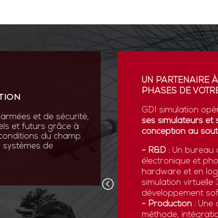
ION
UN PARTENAIRE À
PHASES DE VOTRE
TION
vation au cœur de sa R&D
ses scientifiques variées :
GDI simulation opè
armées et de sécurité,
que, micromécanique et
ses simulateurs et 
els et futurs grâce à
conception au sout
 conditions du champ
nos systèmes de
 pointe comme la réalité
- R&D :
Un bureau d
ns numériques avancées,
électronique et ph
x forces armées de
hardware et en logi
d’être opérationnelles face
simulation virtuell
développement sof
- Production :
Une c
méthode, intégratio