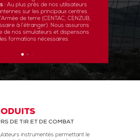
s :
Au plus près de nos utilisateurs
ntennes sur les principaux centres
 l’Armée de terre (CENTAC, CENZUB,
ssaire à l’étranger). Nous assurons
ce de nos simulateurs et dispensons
des formations nécessaires.
RODUITS
RS DE TIR ET DE COMBAT
ateurs instrumentés permettant le