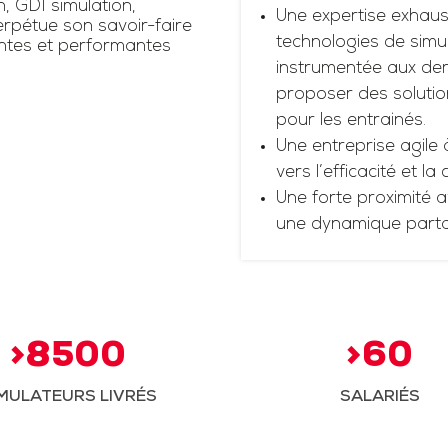
n, GDI simulation,
Une expertise exhaus
rpétue son savoir-faire
technologies de simul
antes et performantes
instrumentée aux dern
proposer des solutio
pour les entrainés.
Une entreprise agile 
vers l’efficacité et la
Une forte proximité a
une dynamique part
>8500
>60
MULATEURS LIVRÉS
SALARIÉS