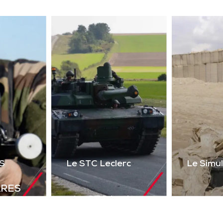
ser 2 voies + réalité
uelle) du poste de tir
l’Akeron MP. Permet
tir en vue directe et
ndirecte sur cibles
instrumentées.
Télécharger la
plaquette
S
Le STC Leclerc
Le Simu
ARES
Le STC Leclerc
déal de
Le Si
Il optimise
olutions