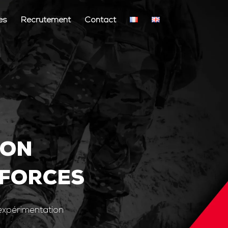
és
Recrutement
Contact
ION
 FORCES
’expérimentation