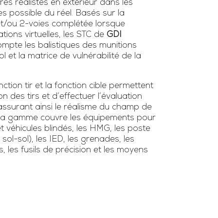
ires réalistes en extérieur dans les
es possible du réel. Basés sur la
 et/ou 2-voies complétée lorsque
tions virtuelles, les STC de
GDI
mpte les balistiques des munitions
l et la matrice de vulnérabilité de la
tion tir et la fonction cible permettent
ion des tirs et d’effectuer l’évaluation
surant ainsi le réalisme du champ de
s. La gamme couvre les équipements pour
et véhicules blindés, les HMG, les poste
/ sol-sol), les IED, les grenades, les
s, les fusils de précision et les moyens