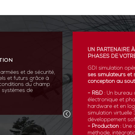
ION
UN PARTENAIRE À
PHASES DE VOTRE
TION
vation au cœur de sa R&D
ses scientifiques variées :
GDI simulation opè
armées et de sécurité,
que, micromécanique et
ses simulateurs et 
els et futurs grâce à
conception au sout
 conditions du champ
nos systèmes de
 pointe comme la réalité
- R&D :
Un bureau d
ns numériques avancées,
électronique et ph
x forces armées de
hardware et en logi
d’être opérationnelles face
simulation virtuell
développement sof
- Production :
Une c
méthode, intégratio