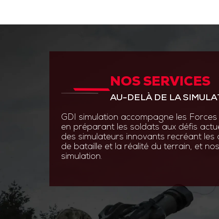
NOS SERVICES
ANTICIPER PAR L’INNOVAT
AU-DELÀ DE LA SIMULA
GDI Simulation place l’inno
en s’appuyant sur des experti
GDI simulation accompagne les Forces 
ingénierie système, optroni
en préparant les soldats aux défis actu
logiciels.
des simulateurs innovants recréant les
de bataille et la réalité du terrain, et 
Grâce à des technologies de
simulation.
augmentée et les simulatio
nos solutions permettent au
s’entraîner efficacement et 
aux contraintes du terrain.