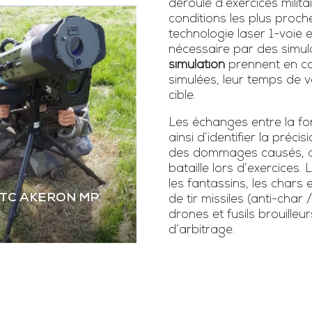
déroulé d’exercices milita
conditions les plus proch
technologie laser 1-voie
nécessaire par des simula
simulation
prennent en co
simulées, leur temps de vo
cible.
Les échanges entre la fonc
ainsi d’identifier la précis
des dommages causés, as
bataille lors d’exercice
les fantassins, les chars 
STC AKERON MP
de tir missiles (anti-char 
drones et fusils brouilleur
d’arbitrage.
 STC AKERON MP
mier simulateur dual