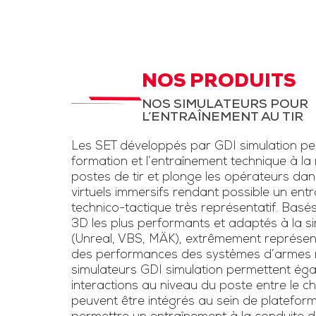
d’instruction,
STC Drone et
LAD
aux fantassi
des exerc
STC pour entrainement
d’entraînem
à la menace drone et
NOS PRODUITS
conditions rée
la lutte anti-drone.
NOS SIMULATEURS POUR
une simulation
L’ENTRAÎNEMENT AU TIR
Inclut un kit pour drone
d’armes légè
et un faux fusil
Les SET développés par GDI simulation pe
l’usage de las
brouilleur une voie
formation et l’entraînement technique à la
voie »
postes de tir et plonge les opérateurs da
virtuels immersifs rendant possible un ent
Télécharge
technico-tactique très représentatif. Basé
3D les plus performants et adaptés à la sim
plaquet
(Unreal, VBS, MÄK), extrêmement représen
des performances des systèmes d’armes ré
simulateurs GDI simulation permettent éga
interactions au niveau du poste entre le chef
peuvent être intégrés au sein de platefor