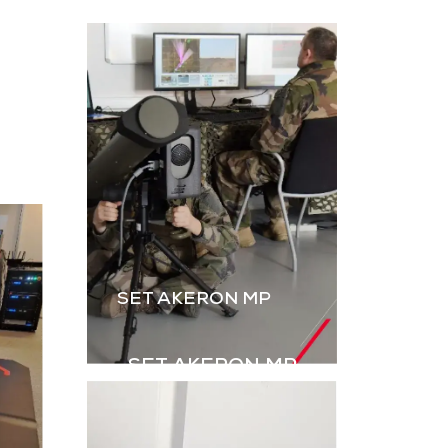
L’instruction au tir par
ateur, dérivé
simulation est
B2M, permet
essentielle. Le B2M-GR
rer les IED
de GDI Simulation,
s explosifs
enrichi par l’intégration
ovisés) à
des grenades,
aînement en
renforce le réalisme
ulation.
des exercices Live.
harger la
Télécharger la
aquette
plaquette
SET AKERON MP
SET AKERON MP
Simulateur technique
pour l’entraînement