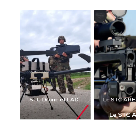
(la
technologie laser 2 voies
virt
de 
Télécharger la
le 
plaquette
i
STC Drone et LAD
Le STC ARE
Le STC 
Complément i
la gamme de s