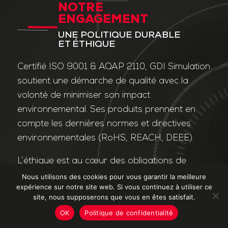
NOTRE
ENGAGEMENT
UNE POLITIQUE DURABLE
ET ÉTHIQUE
Certifié ISO 9001 & AQAP 2110, GDI Simulation
soutient une démarche de qualité avec la
volonté de minimiser son impact
environnemental. Ses produits prennent en
compte les dernières normes et directives
environnementales (RoHS, REACH, DEEE).
L’éthique est au cœur des obligations de
l’entreprise et de ses valeurs. Nos affaires
Nous utilisons des cookies pour vous garantir la meilleure
expérience sur notre site web. Si vous continuez à utiliser ce
sont conduites dans le strict respect des
site, nous supposerons que vous en êtes satisfait.
différentes lois applicables dans le domaine
OK
Politique de confidentialité
de la lutte contre la corruption et le trafic