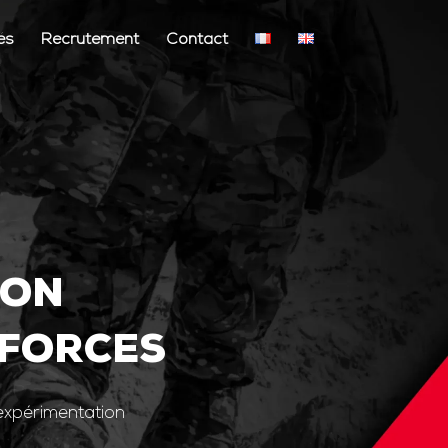
és
Recrutement
Contact
ION
 FORCES
’expérimentation