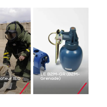
LE B2M-GR (B2M-
lateur IED
Grenade)
LE B2M-GR
mulateur
(B2M-Grenade)
IED