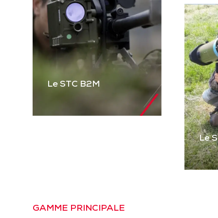
Le STC B2M
Le 
Le STC B2M
Gamme complète de
STC pour équiper les
véhicules blindés et
Le
tactiques et les
Pre
GAMME PRINCIPALE
mitrailleuses. Basé sur