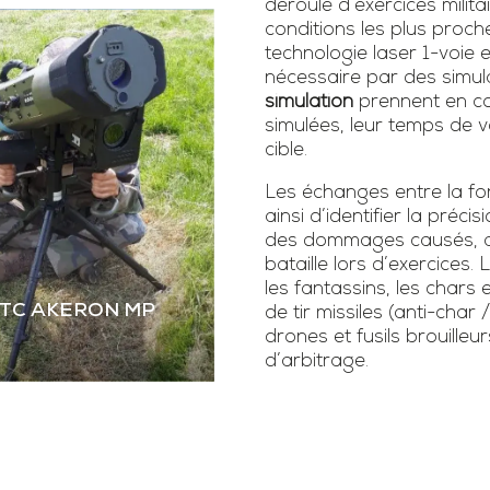
déroulé d’exercices milita
conditions les plus proch
technologie laser 1-voie
nécessaire par des simula
simulation
prennent en co
simulées, leur temps de vo
cible.
Les échanges entre la fonc
ainsi d’identifier la précis
des dommages causés, as
bataille lors d’exercice
les fantassins, les chars 
STC AKERON MP
de tir missiles (anti-char 
drones et fusils brouilleur
d’arbitrage.
 STC AKERON MP
mier simulateur dual