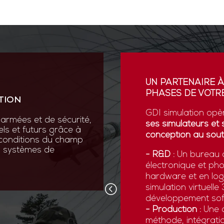
ION
UN PARTENAIRE À
PHASES DE VOTRE
TION
vation au cœur de sa R&D
ses scientifiques variées :
GDI simulation opè
armées et de sécurité,
que, micromécanique et
ses simulateurs et 
els et futurs grâce à
conception au sout
 conditions du champ
nos systèmes de
 pointe comme la réalité
- R&D :
Un bureau d
ns numériques avancées,
électronique et ph
x forces armées de
hardware et en logi
d’être opérationnelles face
simulation virtuell
développement sof
- Production :
Une c
méthode, intégratio