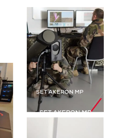
L’instruction au tir par
ateur, dérivé
simulation est
B2M, permet
essentielle. Le B2M-GR
rer les IED
de GDI Simulation,
s explosifs
enrichi par l’intégration
ovisés) à
des grenades,
aînement en
renforce le réalisme
ulation.
des exercices Live.
harger la
Télécharger la
aquette
plaquette
SET AKERON MP
SET AKERON MP
Simulateur technique
pour l’entraînement