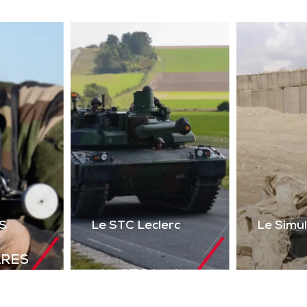
ser 2 voies + réalité
uelle) du poste de tir
l’Akeron MP. Permet
tir en vue directe et
ndirecte sur cibles
instrumentées.
Télécharger la
plaquette
S
Le STC Leclerc
Le Simu
ARES
Le STC Leclerc
déal de
Le Si
Il optimise
olutions