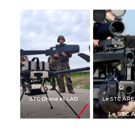
(la
technologie laser 2 voies
virt
de 
Télécharger la
le 
plaquette
i
STC Drone et LAD
Le STC ARE
Le STC 
Complément i
la gamme de s