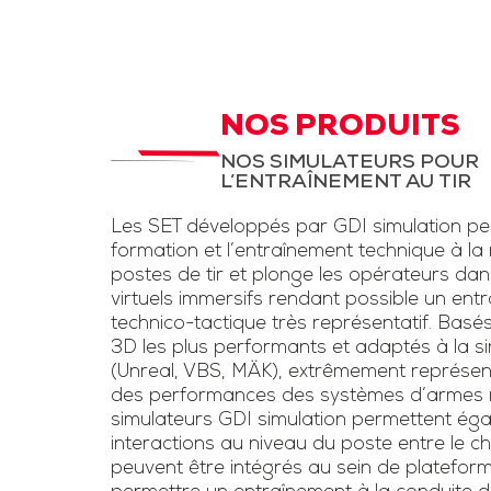
d’instruction,
STC Drone et
LAD
aux fantassi
des exerc
STC pour entrainement
d’entraînem
à la menace drone et
NOS PRODUITS
conditions rée
la lutte anti-drone.
NOS SIMULATEURS POUR
une simulation
L’ENTRAÎNEMENT AU TIR
Inclut un kit pour drone
d’armes légè
et un faux fusil
Les SET développés par GDI simulation pe
l’usage de las
brouilleur une voie
formation et l’entraînement technique à la
voie »
postes de tir et plonge les opérateurs da
virtuels immersifs rendant possible un ent
Télécharge
technico-tactique très représentatif. Basé
3D les plus performants et adaptés à la sim
plaquet
(Unreal, VBS, MÄK), extrêmement représen
des performances des systèmes d’armes ré
simulateurs GDI simulation permettent éga
interactions au niveau du poste entre le chef
peuvent être intégrés au sein de platefor