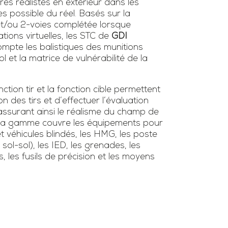
ires réalistes en extérieur dans les
es possible du réel. Basés sur la
 et/ou 2-voies complétée lorsque
tions virtuelles, les STC de
GDI
mpte les balistiques des munitions
l et la matrice de vulnérabilité de la
tion tir et la fonction cible permettent
ion des tirs et d’effectuer l’évaluation
surant ainsi le réalisme du champ de
s. La gamme couvre les équipements pour
et véhicules blindés, les HMG, les poste
/ sol-sol), les IED, les grenades, les
s, les fusils de précision et les moyens