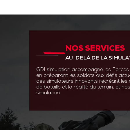
NOS SERVICES
ANTICIPER PAR L’INNOVAT
AU-DELÀ DE LA SIMULA
GDI Simulation place l’inno
en s’appuyant sur des experti
GDI simulation accompagne les Forces 
ingénierie système, optroni
en préparant les soldats aux défis actu
logiciels.
des simulateurs innovants recréant les
de bataille et la réalité du terrain, et 
Grâce à des technologies de
simulation.
augmentée et les simulatio
nos solutions permettent au
s’entraîner efficacement et 
aux contraintes du terrain.