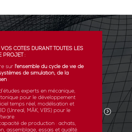
 VOS CÔTÉS DURANT TOUTES LES
PARTENA
 PROJET :
GDI simul
re sur
l'ensemble du cycle de vie de
partenaria
systèmes de simulation, de la
La coopér
ien
:
plateform
’études experts en mécanique,
développe
otonique pour le développement
l’export.
ciel temps réel, modélisation et
GDI simul
e 3D (Unreal, MÄK, VBS) pour le
son savoi
tware.
simulatio
apacité de production : achats,
et des st
n, assemblage, essais et qualité.