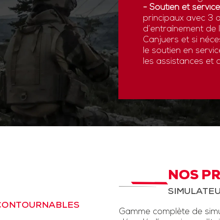
- Soutien et service
principaux avec 3 a
d’entraînement de
Canjuers et si néce
le soutien en servi
les assistances et 
NOS P
SIMULATEU
NCONTOURNABLES
Gamme complète de simul