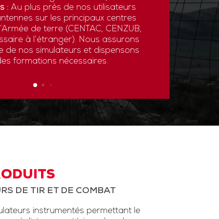
s :
Au plus près de nos utilisateurs
ntennes sur les principaux centres
 l’Armée de terre (CENTAC, CENZUB,
ssaire à l’étranger). Nous assurons
ce de nos simulateurs et dispensons
des formations nécessaires.
RODUITS
RS DE TIR ET DE COMBAT
ateurs instrumentés permettant le