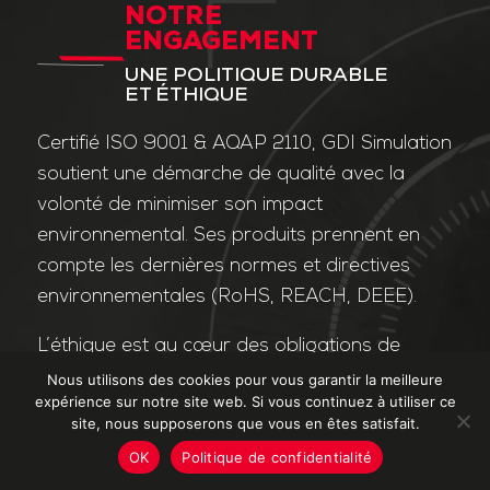
NOTRE
ENGAGEMENT
UNE POLITIQUE DURABLE
ET ÉTHIQUE
Certifié ISO 9001 & AQAP 2110, GDI Simulation
soutient une démarche de qualité avec la
volonté de minimiser son impact
environnemental. Ses produits prennent en
compte les dernières normes et directives
environnementales (RoHS, REACH, DEEE).
L’éthique est au cœur des obligations de
l’entreprise et de ses valeurs. Nos affaires
Nous utilisons des cookies pour vous garantir la meilleure
expérience sur notre site web. Si vous continuez à utiliser ce
sont conduites dans le strict respect des
site, nous supposerons que vous en êtes satisfait.
différentes lois applicables dans le domaine
OK
Politique de confidentialité
de la lutte contre la corruption et le trafic