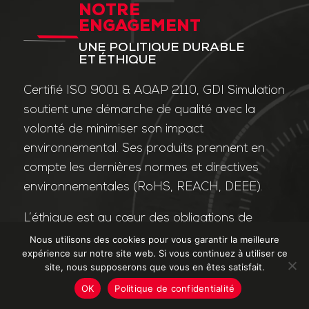
NOTRE
ENGAGEMENT
UNE POLITIQUE DURABLE
ET ÉTHIQUE
Certifié ISO 9001 & AQAP 2110, GDI Simulation
soutient une démarche de qualité avec la
volonté de minimiser son impact
environnemental. Ses produits prennent en
compte les dernières normes et directives
environnementales (RoHS, REACH, DEEE).
L’éthique est au cœur des obligations de
l’entreprise et de ses valeurs. Nos affaires
Nous utilisons des cookies pour vous garantir la meilleure
expérience sur notre site web. Si vous continuez à utiliser ce
sont conduites dans le strict respect des
site, nous supposerons que vous en êtes satisfait.
différentes lois applicables dans le domaine
OK
Politique de confidentialité
de la lutte contre la corruption et le trafic