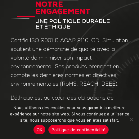
NOTRE
ENGAGEMENT
UNE POLITIQUE DURABLE
ET ÉTHIQUE
Certifié ISO 9001 & AQAP 2110, GDI Simulation
soutient une démarche de qualité avec la
volonté de minimiser son impact
environnemental. Ses produits prennent en
compte les dernières normes et directives
environnementales (RoHS, REACH, DEEE).
L’éthique est au cœur des obligations de
l’entreprise et de ses valeurs. Nos affaires
Nous utilisons des cookies pour vous garantir la meilleure
expérience sur notre site web. Si vous continuez à utiliser ce
sont conduites dans le strict respect des
site, nous supposerons que vous en êtes satisfait.
différentes lois applicables dans le domaine
OK
Politique de confidentialité
de la lutte contre la corruption et le trafic