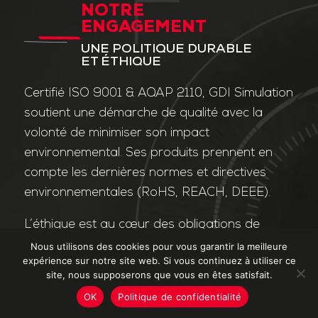
NOTRE
ENGAGEMENT
UNE POLITIQUE DURABLE
ET ÉTHIQUE
Certifié ISO 9001 & AQAP 2110, GDI Simulation
soutient une démarche de qualité avec la
volonté de minimiser son impact
environnemental. Ses produits prennent en
compte les dernières normes et directives
environnementales (RoHS, REACH, DEEE).
L’éthique est au cœur des obligations de
l’entreprise et de ses valeurs. Nos affaires
Nous utilisons des cookies pour vous garantir la meilleure
expérience sur notre site web. Si vous continuez à utiliser ce
sont conduites dans le strict respect des
site, nous supposerons que vous en êtes satisfait.
différentes lois applicables dans le domaine
OK
Politique de confidentialité
de la lutte contre la corruption et le trafic