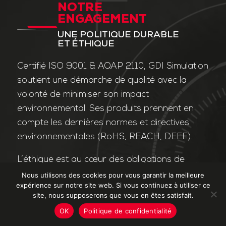
NOTRE
ENGAGEMENT
UNE POLITIQUE DURABLE
ET ÉTHIQUE
Certifié ISO 9001 & AQAP 2110, GDI Simulation
soutient une démarche de qualité avec la
volonté de minimiser son impact
environnemental. Ses produits prennent en
compte les dernières normes et directives
environnementales (RoHS, REACH, DEEE).
L’éthique est au cœur des obligations de
l’entreprise et de ses valeurs. Nos affaires
Nous utilisons des cookies pour vous garantir la meilleure
expérience sur notre site web. Si vous continuez à utiliser ce
sont conduites dans le strict respect des
site, nous supposerons que vous en êtes satisfait.
différentes lois applicables dans le domaine
OK
Politique de confidentialité
de la lutte contre la corruption et le trafic