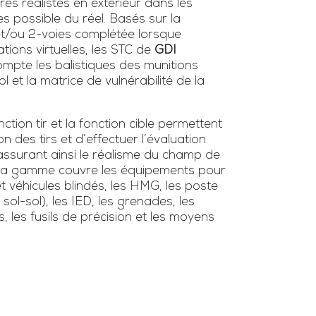
ires réalistes en extérieur dans les
es possible du réel. Basés sur la
 et/ou 2-voies complétée lorsque
tions virtuelles, les STC de
GDI
mpte les balistiques des munitions
l et la matrice de vulnérabilité de la
tion tir et la fonction cible permettent
ion des tirs et d’effectuer l’évaluation
surant ainsi le réalisme du champ de
s. La gamme couvre les équipements pour
et véhicules blindés, les HMG, les poste
/ sol-sol), les IED, les grenades, les
s, les fusils de précision et les moyens