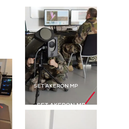
L’instruction au tir par
ateur, dérivé
simulation est
B2M, permet
essentielle. Le B2M-GR
rer les IED
de GDI Simulation,
s explosifs
enrichi par l’intégration
ovisés) à
des grenades,
aînement en
renforce le réalisme
ulation.
des exercices Live.
harger la
Télécharger la
aquette
plaquette
SET AKERON MP
SET AKERON MP
Simulateur technique
pour l’entraînement