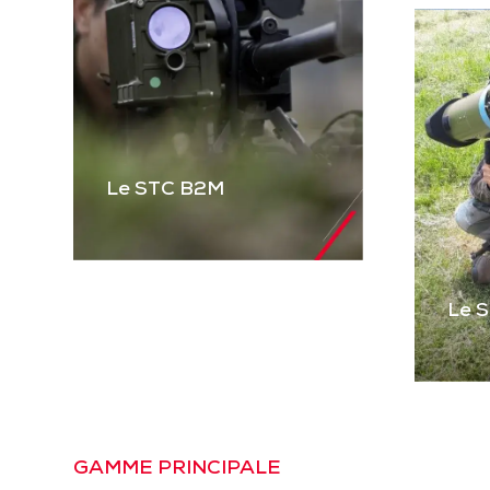
Le STC B2M
Le 
Le STC B2M
Gamme complète de
STC pour équiper les
véhicules blindés et
Le
tactiques et les
Pre
GAMME PRINCIPALE
mitrailleuses. Basé sur