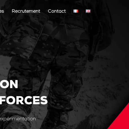
és
Recrutement
Contact
ION
 FORCES
’expérimentation