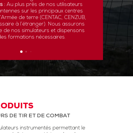
s :
Au plus près de nos utilisateurs
ntennes sur les principaux centres
 l’Armée de terre (CENTAC, CENZUB,
ssaire à l’étranger). Nous assurons
ce de nos simulateurs et dispensons
des formations nécessaires.
RODUITS
RS DE TIR ET DE COMBAT
ateurs instrumentés permettant le