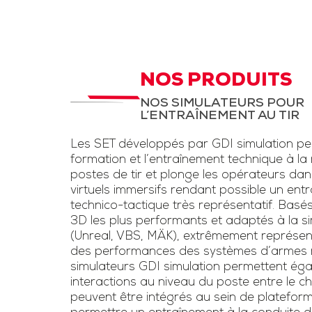
d’instruction,
STC Drone et
LAD
aux fantassi
des exerc
STC pour entrainement
d’entraînem
à la menace drone et
NOS PRODUITS
conditions rée
la lutte anti-drone.
NOS SIMULATEURS POUR
une simulation
L’ENTRAÎNEMENT AU TIR
Inclut un kit pour drone
d’armes légè
et un faux fusil
Les SET développés par GDI simulation pe
l’usage de las
brouilleur une voie
formation et l’entraînement technique à la
voie »
postes de tir et plonge les opérateurs da
virtuels immersifs rendant possible un ent
Télécharge
technico-tactique très représentatif. Basé
3D les plus performants et adaptés à la sim
plaquet
(Unreal, VBS, MÄK), extrêmement représen
des performances des systèmes d’armes ré
simulateurs GDI simulation permettent éga
interactions au niveau du poste entre le chef
peuvent être intégrés au sein de platefor