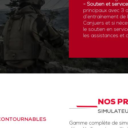
- Soutien et service
principaux avec 3 a
d’entraînement de
Canjuers et si néce
le soutien en servi
les assistances et 
NOS P
SIMULATEU
NCONTOURNABLES
Gamme complète de simul