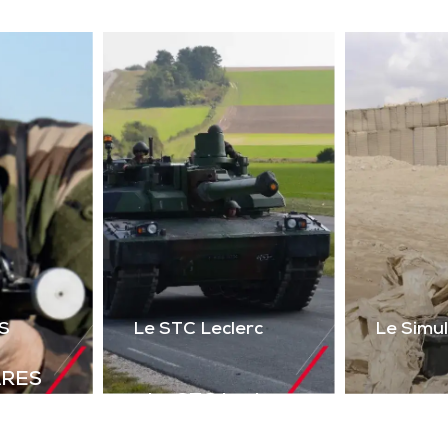
ser 2 voies + réalité
uelle) du poste de tir
l’Akeron MP. Permet
tir en vue directe et
ndirecte sur cibles
instrumentées.
Télécharger la
plaquette
S
Le STC Leclerc
Le Simu
ARES
Le STC Leclerc
déal de
Le Si
Il optimise
olutions