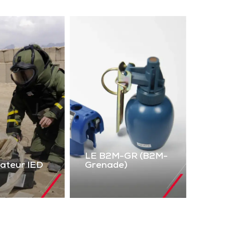
LE B2M-GR (B2M-
lateur IED
Grenade)
LE B2M-GR
mulateur
(B2M-Grenade)
IED