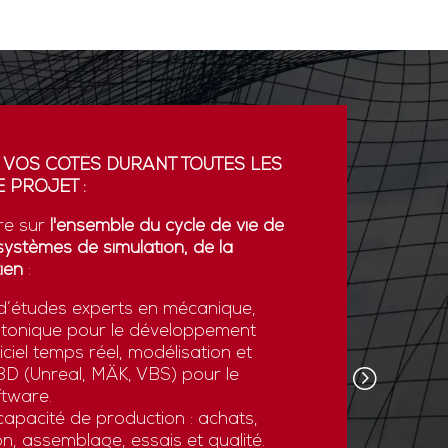
 VOS CÔTÉS DURANT TOUTES LES
PARTENA
 PROJET :
GDI simul
re sur
l'ensemble du cycle de vie de
partenaria
systèmes de simulation, de la
La coopér
ien
:
plateform
’études experts en mécanique,
développe
otonique pour le développement
l’export.
ciel temps réel, modélisation et
GDI simul
e 3D (Unreal, MÄK, VBS) pour le
son savoi
tware.
simulatio
apacité de production : achats,
et des st
n, assemblage, essais et qualité.