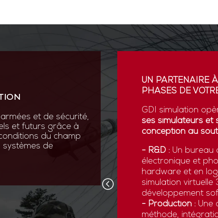
ION
UN PARTENAIRE À
PHASES DE VOTRE
TION
vation au cœur de sa R&D
ses scientifiques variées :
GDI simulation opè
armées et de sécurité,
que, micromécanique et
ses simulateurs et 
els et futurs grâce à
conception au sout
 conditions du champ
nos systèmes de
 pointe comme la réalité
- R&D :
Un bureau d
ns numériques avancées,
électronique et ph
x forces armées de
hardware et en logi
d’être opérationnelles face
simulation virtuell
développement sof
- Production :
Une c
méthode, intégratio