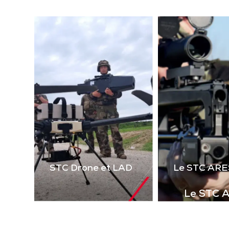
(la
technologie laser 2 voies
virt
de 
Télécharger la
le 
plaquette
i
STC Drone et LAD
Le STC ARE
Le STC 
Complément i
la gamme de s