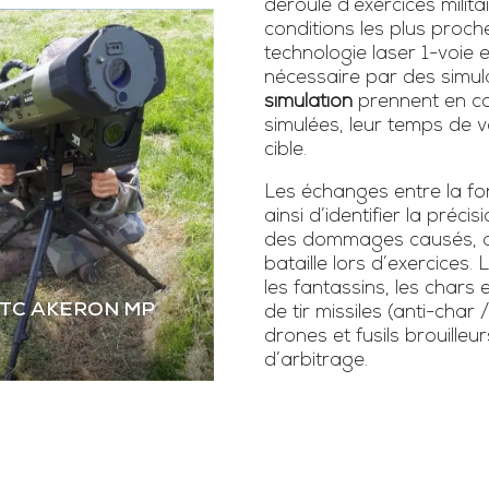
déroulé d’exercices milita
conditions les plus proch
technologie laser 1-voie
nécessaire par des simula
simulation
prennent en co
simulées, leur temps de vo
cible.
Les échanges entre la fonc
ainsi d’identifier la précis
des dommages causés, as
bataille lors d’exercice
les fantassins, les chars 
STC AKERON MP
de tir missiles (anti-char 
drones et fusils brouilleur
d’arbitrage.
 STC AKERON MP
mier simulateur dual