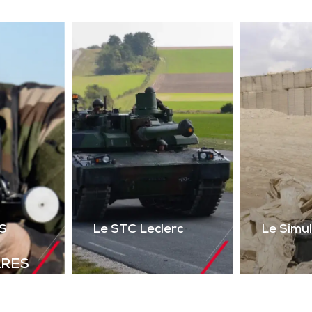
ser 2 voies + réalité
uelle) du poste de tir
l’Akeron MP. Permet
tir en vue directe et
ndirecte sur cibles
instrumentées.
Télécharger la
plaquette
S
Le STC Leclerc
Le Simu
ARES
Le STC Leclerc
déal de
Le Si
Il optimise
olutions