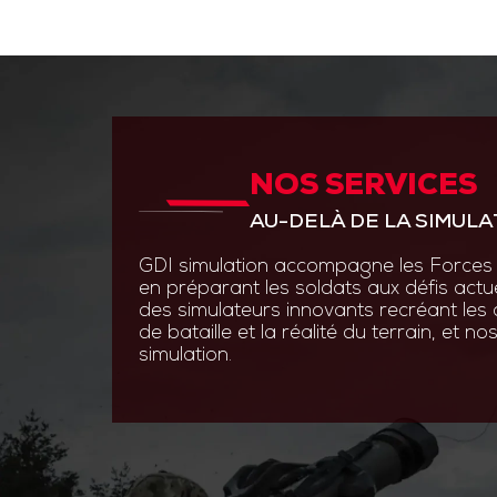
NOS SERVICES
ANTICIPER PAR L’INNOVAT
AU-DELÀ DE LA SIMULA
GDI Simulation place l’inno
en s’appuyant sur des experti
GDI simulation accompagne les Forces 
ingénierie système, optroni
en préparant les soldats aux défis actu
logiciels.
des simulateurs innovants recréant les
de bataille et la réalité du terrain, et 
Grâce à des technologies de
simulation.
augmentée et les simulatio
nos solutions permettent au
s’entraîner efficacement et 
aux contraintes du terrain.