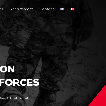
és
Recrutement
Contact
ION
 FORCES
’expérimentation