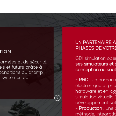
ION
UN PARTENAIRE À
PHASES DE VOTRE
TION
vation au cœur de sa R&D
ses scientifiques variées :
GDI simulation opè
armées et de sécurité,
que, micromécanique et
ses simulateurs et 
els et futurs grâce à
conception au sout
 conditions du champ
nos systèmes de
 pointe comme la réalité
- R&D :
Un bureau d
ns numériques avancées,
électronique et ph
x forces armées de
hardware et en logi
d’être opérationnelles face
simulation virtuell
développement sof
- Production :
Une c
méthode, intégratio