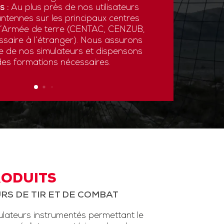
s :
Au plus près de nos utilisateurs
ntennes sur les principaux centres
 l’Armée de terre (CENTAC, CENZUB,
ssaire à l’étranger). Nous assurons
ce de nos simulateurs et dispensons
des formations nécessaires.
RODUITS
RS DE TIR ET DE COMBAT
ateurs instrumentés permettant le