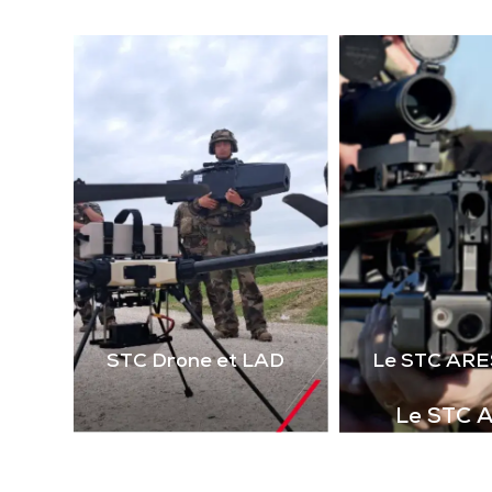
(la
technologie laser 2 voies
virt
de 
Télécharger la
le 
plaquette
i
STC Drone et LAD
Le STC ARE
Le STC 
Complément i
la gamme de s