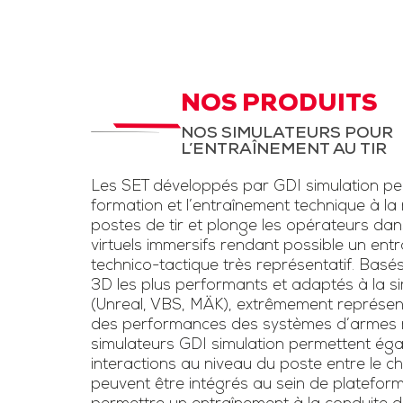
d’instruction,
STC Drone et
LAD
aux fantassi
des exerc
STC pour entrainement
d’entraînem
à la menace drone et
NOS PRODUITS
conditions rée
la lutte anti-drone.
NOS SIMULATEURS POUR
une simulation
L’ENTRAÎNEMENT AU TIR
Inclut un kit pour drone
d’armes légè
et un faux fusil
Les SET développés par GDI simulation pe
l’usage de las
brouilleur une voie
formation et l’entraînement technique à la
voie »
postes de tir et plonge les opérateurs da
virtuels immersifs rendant possible un ent
Télécharge
technico-tactique très représentatif. Basé
3D les plus performants et adaptés à la sim
plaquet
(Unreal, VBS, MÄK), extrêmement représen
des performances des systèmes d’armes ré
simulateurs GDI simulation permettent éga
interactions au niveau du poste entre le chef
peuvent être intégrés au sein de platefor