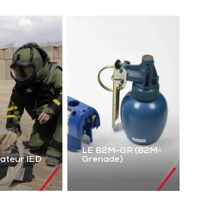
LE B2M-GR (B2M-
lateur IED
Grenade)
LE B2M-GR
mulateur
(B2M-Grenade)
IED