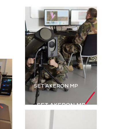
L’instruction au tir par
ateur, dérivé
simulation est
B2M, permet
essentielle. Le B2M-GR
rer les IED
de GDI Simulation,
s explosifs
enrichi par l’intégration
ovisés) à
des grenades,
aînement en
renforce le réalisme
ulation.
des exercices Live.
harger la
Télécharger la
aquette
plaquette
SET AKERON MP
SET AKERON MP
Simulateur technique
pour l’entraînement