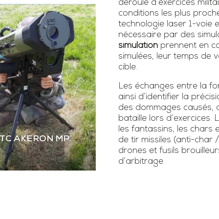
déroulé d’exercices milita
conditions les plus proch
technologie laser 1-voie
nécessaire par des simula
simulation
prennent en co
simulées, leur temps de vo
cible.
Les échanges entre la fonc
ainsi d’identifier la précis
des dommages causés, as
bataille lors d’exercice
les fantassins, les chars 
STC AKERON MP
de tir missiles (anti-char 
drones et fusils brouilleur
d’arbitrage.
 STC AKERON MP
mier simulateur dual