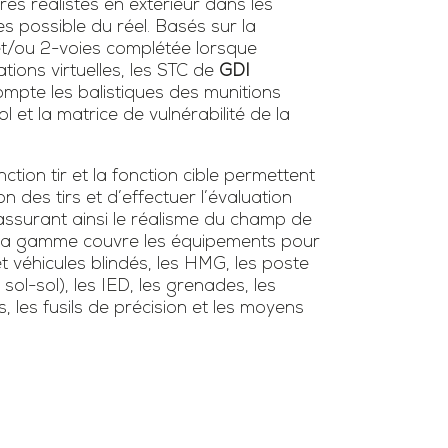
ires réalistes en extérieur dans les
es possible du réel. Basés sur la
 et/ou 2-voies complétée lorsque
tions virtuelles, les STC de
GDI
mpte les balistiques des munitions
l et la matrice de vulnérabilité de la
tion tir et la fonction cible permettent
ion des tirs et d’effectuer l’évaluation
surant ainsi le réalisme du champ de
s. La gamme couvre les équipements pour
et véhicules blindés, les HMG, les poste
/ sol-sol), les IED, les grenades, les
s, les fusils de précision et les moyens