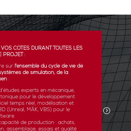
 VOS CÔTÉS DURANT TOUTES LES
PARTENA
 PROJET :
GDI simul
re sur
l'ensemble du cycle de vie de
partenaria
systèmes de simulation, de la
La coopér
ien
:
plateform
’études experts en mécanique,
développe
otonique pour le développement
l’export.
ciel temps réel, modélisation et
GDI simul
e 3D (Unreal, MÄK, VBS) pour le
son savoi
tware.
simulatio
apacité de production : achats,
et des st
n, assemblage, essais et qualité.