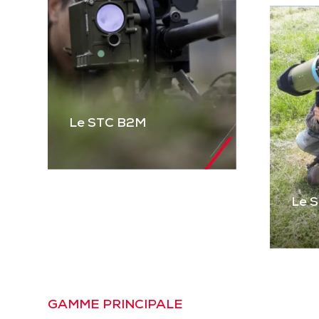
Le STC B2M
Le 
Le STC B2M
Gamme complète de
STC pour équiper les
véhicules blindés et
Le
tactiques et les
Pre
GAMME PRINCIPALE
mitrailleuses. Basé sur