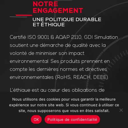
NOTRE
ENGAGEMENT
UNE POLITIQUE DURABLE
ET ÉTHIQUE
Certifié ISO 9001 & AQAP 2110, GDI Simulation
soutient une démarche de qualité avec la
volonté de minimiser son impact
environnemental. Ses produits prennent en
compte les dernières normes et directives
environnementales (RoHS, REACH, DEEE).
L’éthique est au cœur des obligations de
l’entreprise et de ses valeurs. Nos affaires
Nous utilisons des cookies pour vous garantir la meilleure
expérience sur notre site web. Si vous continuez à utiliser ce
sont conduites dans le strict respect des
site, nous supposerons que vous en êtes satisfait.
différentes lois applicables dans le domaine
OK
Politique de confidentialité
de la lutte contre la corruption et le trafic