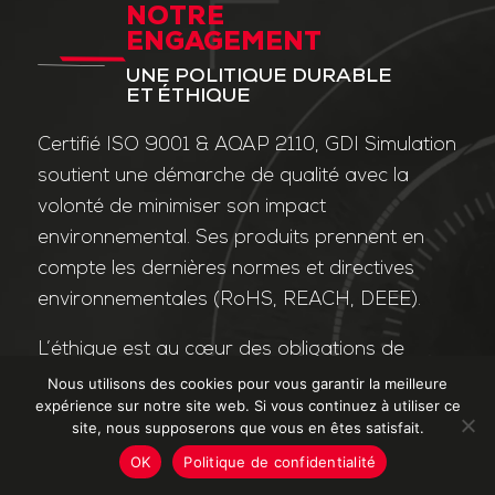
NOTRE
ENGAGEMENT
UNE POLITIQUE DURABLE
ET ÉTHIQUE
Certifié ISO 9001 & AQAP 2110, GDI Simulation
soutient une démarche de qualité avec la
volonté de minimiser son impact
environnemental. Ses produits prennent en
compte les dernières normes et directives
environnementales (RoHS, REACH, DEEE).
L’éthique est au cœur des obligations de
l’entreprise et de ses valeurs. Nos affaires
Nous utilisons des cookies pour vous garantir la meilleure
expérience sur notre site web. Si vous continuez à utiliser ce
sont conduites dans le strict respect des
site, nous supposerons que vous en êtes satisfait.
différentes lois applicables dans le domaine
OK
Politique de confidentialité
de la lutte contre la corruption et le trafic