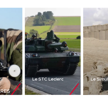
ser 2 voies + réalité
uelle) du poste de tir
l’Akeron MP. Permet
tir en vue directe et
ndirecte sur cibles
instrumentées.
Télécharger la
plaquette
S
Le STC Leclerc
Le Simu
ARES
Le STC Leclerc
déal de
Le Si
Il optimise
olutions