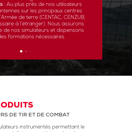
s :
Au plus près de nos utilisateurs
ntennes sur les principaux centres
 l’Armée de terre (CENTAC, CENZUB,
ssaire à l’étranger). Nous assurons
ce de nos simulateurs et dispensons
des formations nécessaires.
RODUITS
RS DE TIR ET DE COMBAT
ateurs instrumentés permettant le