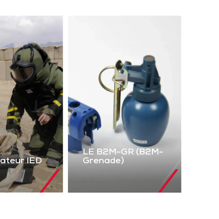
LE B2M-GR (B2M-
lateur IED
Grenade)
LE B2M-GR
mulateur
(B2M-Grenade)
IED