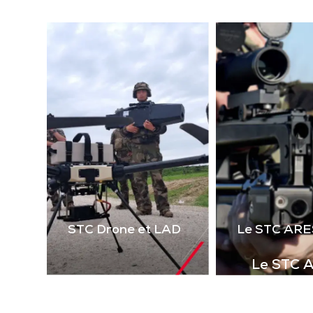
(la
technologie laser 2 voies
virt
de 
Télécharger la
le 
plaquette
i
STC Drone et LAD
Le STC ARE
Le STC 
Complément i
la gamme de s