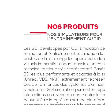
d’instruction,
STC Drone et
LAD
aux fantassi
des exerc
STC pour entrainement
d’entraînem
à la menace drone et
NOS PRODUITS
conditions rée
la lutte anti-drone.
NOS SIMULATEURS POUR
une simulation
L’ENTRAÎNEMENT AU TIR
Inclut un kit pour drone
d’armes légè
et un faux fusil
Les SET développés par GDI simulation pe
l’usage de las
brouilleur une voie
formation et l’entraînement technique à la
voie »
postes de tir et plonge les opérateurs da
virtuels immersifs rendant possible un ent
Télécharge
technico-tactique très représentatif. Basé
3D les plus performants et adaptés à la sim
plaquet
(Unreal, VBS, MÄK), extrêmement représen
des performances des systèmes d’armes ré
simulateurs GDI simulation permettent éga
interactions au niveau du poste entre le chef
peuvent être intégrés au sein de platefor