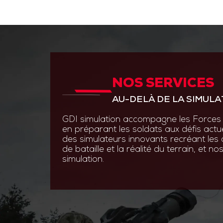
NOS SERVICES
ANTICIPER PAR L’INNOVAT
AU-DELÀ DE LA SIMULA
GDI Simulation place l’inno
en s’appuyant sur des experti
GDI simulation accompagne les Forces 
ingénierie système, optroni
en préparant les soldats aux défis actu
logiciels.
des simulateurs innovants recréant les
de bataille et la réalité du terrain, et 
Grâce à des technologies de
simulation.
augmentée et les simulatio
nos solutions permettent au
s’entraîner efficacement et 
aux contraintes du terrain.