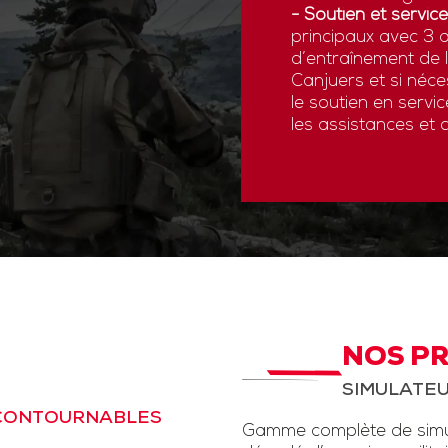
- Soutien et service
principaux avec 3 a
d’entraînement de
Canjuers et si néce
le soutien en servi
les assistances et 
NOS P
SIMULATEU
NCONTOURNABLES
Gamme complète de simul