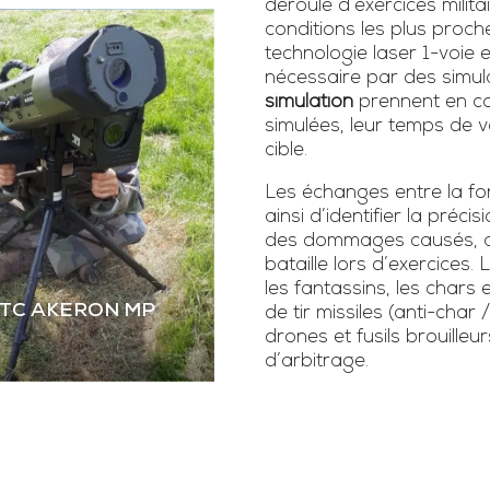
déroulé d’exercices milita
conditions les plus proch
technologie laser 1-voie
nécessaire par des simula
simulation
prennent en co
simulées, leur temps de vo
cible.
Les échanges entre la fonc
ainsi d’identifier la précis
des dommages causés, as
bataille lors d’exercice
les fantassins, les chars 
STC AKERON MP
de tir missiles (anti-char 
drones et fusils brouilleur
d’arbitrage.
 STC AKERON MP
mier simulateur dual