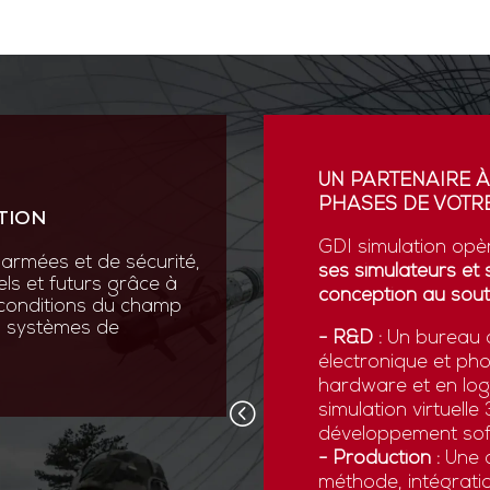
ION
UN PARTENAIRE À
PHASES DE VOTRE
TION
vation au cœur de sa R&D
ses scientifiques variées :
GDI simulation opè
armées et de sécurité,
que, micromécanique et
ses simulateurs et 
els et futurs grâce à
conception au sout
 conditions du champ
nos systèmes de
 pointe comme la réalité
- R&D :
Un bureau d
ns numériques avancées,
électronique et ph
x forces armées de
hardware et en logi
d’être opérationnelles face
simulation virtuell
développement sof
- Production :
Une c
méthode, intégratio