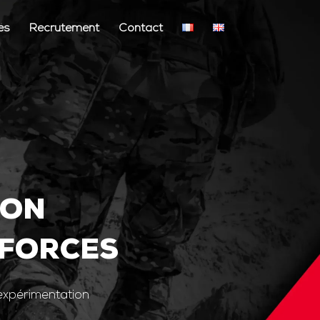
és
Recrutement
Contact
ION
 FORCES
’expérimentation