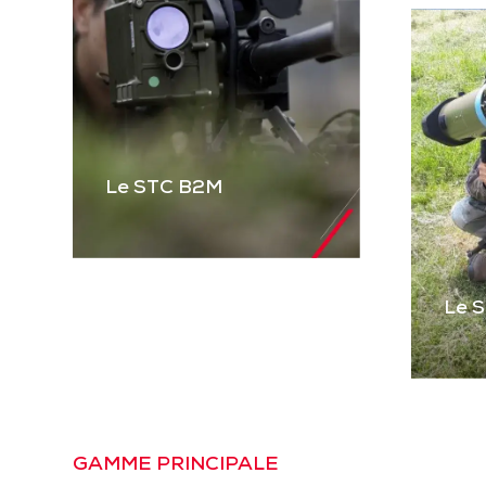
Le STC B2M
Le 
Le STC B2M
Gamme complète de
STC pour équiper les
véhicules blindés et
Le
tactiques et les
Pre
GAMME PRINCIPALE
mitrailleuses. Basé sur