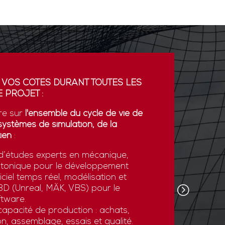
 VOS CÔTÉS DURANT TOUTES LES
PARTENA
 PROJET :
GDI simul
re sur
l'ensemble du cycle de vie de
partenaria
systèmes de simulation, de la
La coopér
ien
:
plateform
’études experts en mécanique,
développe
otonique pour le développement
l’export.
ciel temps réel, modélisation et
GDI simul
e 3D (Unreal, MÄK, VBS) pour le
son savoi
tware.
simulatio
apacité de production : achats,
et des st
n, assemblage, essais et qualité.