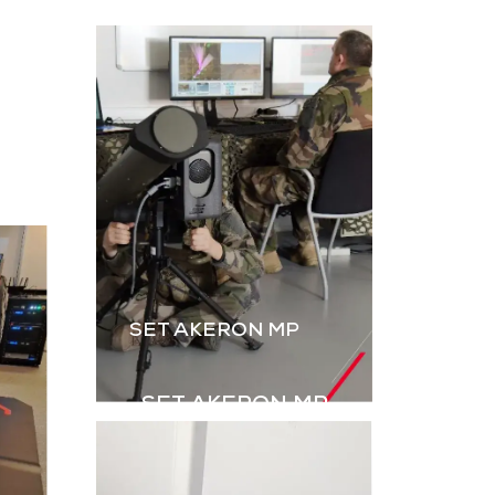
L’instruction au tir par
ateur, dérivé
simulation est
B2M, permet
essentielle. Le B2M-GR
rer les IED
de GDI Simulation,
s explosifs
enrichi par l’intégration
ovisés) à
des grenades,
aînement en
renforce le réalisme
ulation.
des exercices Live.
harger la
Télécharger la
aquette
plaquette
SET AKERON MP
SET AKERON MP
Simulateur technique
pour l’entraînement