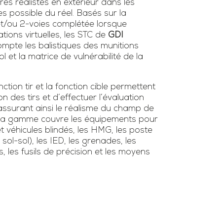
ires réalistes en extérieur dans les
es possible du réel. Basés sur la
 et/ou 2-voies complétée lorsque
tions virtuelles, les STC de
GDI
mpte les balistiques des munitions
l et la matrice de vulnérabilité de la
tion tir et la fonction cible permettent
ion des tirs et d’effectuer l’évaluation
surant ainsi le réalisme du champ de
s. La gamme couvre les équipements pour
et véhicules blindés, les HMG, les poste
/ sol-sol), les IED, les grenades, les
s, les fusils de précision et les moyens