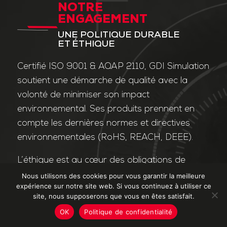
NOTRE
ENGAGEMENT
UNE POLITIQUE DURABLE
ET ÉTHIQUE
Certifié ISO 9001 & AQAP 2110, GDI Simulation
soutient une démarche de qualité avec la
volonté de minimiser son impact
environnemental. Ses produits prennent en
compte les dernières normes et directives
environnementales (RoHS, REACH, DEEE).
L’éthique est au cœur des obligations de
l’entreprise et de ses valeurs. Nos affaires
Nous utilisons des cookies pour vous garantir la meilleure
expérience sur notre site web. Si vous continuez à utiliser ce
sont conduites dans le strict respect des
site, nous supposerons que vous en êtes satisfait.
différentes lois applicables dans le domaine
OK
Politique de confidentialité
de la lutte contre la corruption et le trafic