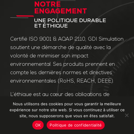
NOTRE
ENGAGEMENT
UNE POLITIQUE DURABLE
ET ÉTHIQUE
Certifié ISO 9001 & AQAP 2110, GDI Simulation
soutient une démarche de qualité avec la
volonté de minimiser son impact
environnemental. Ses produits prennent en
compte les dernières normes et directives
environnementales (RoHS, REACH, DEEE).
L’éthique est au cœur des obligations de
l’entreprise et de ses valeurs. Nos affaires
Nous utilisons des cookies pour vous garantir la meilleure
expérience sur notre site web. Si vous continuez à utiliser ce
sont conduites dans le strict respect des
site, nous supposerons que vous en êtes satisfait.
différentes lois applicables dans le domaine
OK
Politique de confidentialité
de la lutte contre la corruption et le trafic