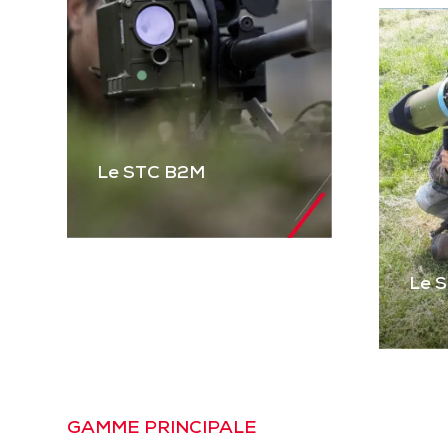
Le STC B2M
Le 
Le STC B2M
Gamme complète de
STC pour équiper les
véhicules blindés et
Le
tactiques et les
Pre
GAMME PRINCIPALE
mitrailleuses. Basé sur