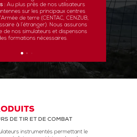
s :
Au plus près de nos utilisateurs
ntennes sur les principaux centres
 l’Armée de terre (CENTAC, CENZUB,
ssaire à l’étranger). Nous assurons
ce de nos simulateurs et dispensons
des formations nécessaires.
RODUITS
RS DE TIR ET DE COMBAT
ateurs instrumentés permettant le