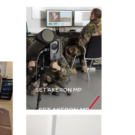
L’instruction au tir par
ateur, dérivé
simulation est
B2M, permet
essentielle. Le B2M-GR
rer les IED
de GDI Simulation,
s explosifs
enrichi par l’intégration
ovisés) à
des grenades,
aînement en
renforce le réalisme
ulation.
des exercices Live.
harger la
Télécharger la
aquette
plaquette
SET AKERON MP
SET AKERON MP
Simulateur technique
pour l’entraînement