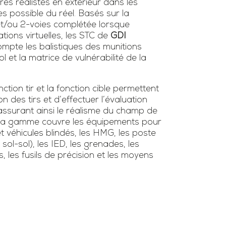
ires réalistes en extérieur dans les
es possible du réel. Basés sur la
 et/ou 2-voies complétée lorsque
tions virtuelles, les STC de
GDI
mpte les balistiques des munitions
l et la matrice de vulnérabilité de la
tion tir et la fonction cible permettent
ion des tirs et d’effectuer l’évaluation
surant ainsi le réalisme du champ de
s. La gamme couvre les équipements pour
et véhicules blindés, les HMG, les poste
/ sol-sol), les IED, les grenades, les
s, les fusils de précision et les moyens