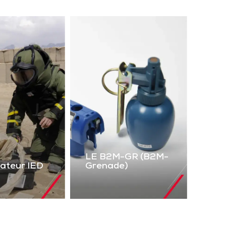
LE B2M-GR (B2M-
lateur IED
Grenade)
LE B2M-GR
mulateur
(B2M-Grenade)
IED