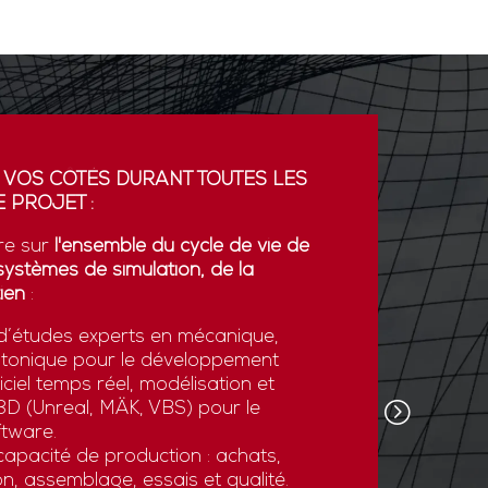
 VOS CÔTÉS DURANT TOUTES LES
PARTENA
 PROJET :
GDI simul
re sur
l'ensemble du cycle de vie de
partenaria
systèmes de simulation, de la
La coopér
ien
:
plateform
’études experts en mécanique,
développe
otonique pour le développement
l’export.
ciel temps réel, modélisation et
GDI simul
e 3D (Unreal, MÄK, VBS) pour le
son savoi
tware.
simulatio
apacité de production : achats,
et des st
n, assemblage, essais et qualité.