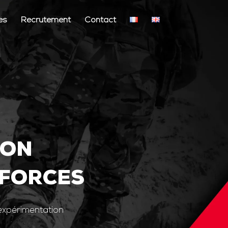
és
Recrutement
Contact
ION
 FORCES
’expérimentation