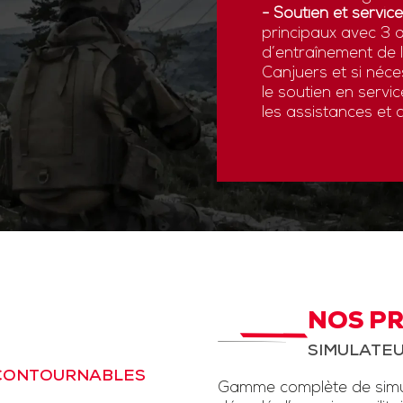
- Soutien et service
principaux avec 3 a
d’entraînement de
Canjuers et si néce
le soutien en servi
les assistances et 
NOS P
SIMULATEU
NCONTOURNABLES
Gamme complète de simul