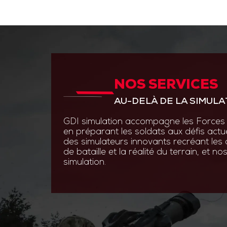
NOS SERVICES
ANTICIPER PAR L’INNOVAT
AU-DELÀ DE LA SIMULA
GDI Simulation place l’inno
en s’appuyant sur des experti
GDI simulation accompagne les Forces 
ingénierie système, optroni
en préparant les soldats aux défis actu
logiciels.
des simulateurs innovants recréant les
de bataille et la réalité du terrain, et 
Grâce à des technologies de
simulation.
augmentée et les simulatio
nos solutions permettent au
s’entraîner efficacement et 
aux contraintes du terrain.