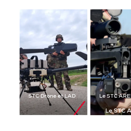
(la
technologie laser 2 voies
virt
de 
Télécharger la
le 
plaquette
i
STC Drone et LAD
Le STC ARE
Le STC 
Complément i
la gamme de s