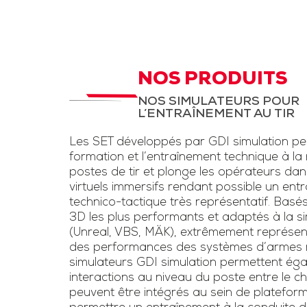
d’instruction,
STC Drone et
LAD
aux fantassi
des exerc
STC pour entrainement
d’entraînem
à la menace drone et
NOS PRODUITS
conditions rée
la lutte anti-drone.
NOS SIMULATEURS POUR
une simulation
L’ENTRAÎNEMENT AU TIR
Inclut un kit pour drone
d’armes légè
et un faux fusil
Les SET développés par GDI simulation pe
l’usage de las
brouilleur une voie
formation et l’entraînement technique à la
voie »
postes de tir et plonge les opérateurs da
virtuels immersifs rendant possible un ent
Télécharge
technico-tactique très représentatif. Basé
3D les plus performants et adaptés à la sim
plaquet
(Unreal, VBS, MÄK), extrêmement représen
des performances des systèmes d’armes ré
simulateurs GDI simulation permettent éga
interactions au niveau du poste entre le chef
peuvent être intégrés au sein de platefor