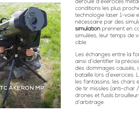
déroulé d’exercices milita
conditions les plus proch
technologie laser 1-voie
nécessaire par des simula
simulation
prennent en co
simulées, leur temps de vo
cible.
Les échanges entre la fonc
ainsi d’identifier la précis
des dommages causés, as
bataille lors d’exercice
les fantassins, les chars 
STC AKERON MP
de tir missiles (anti-char 
drones et fusils brouilleur
d’arbitrage.
 STC AKERON MP
mier simulateur dual