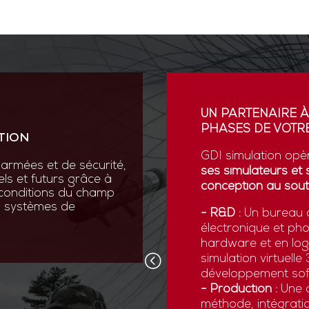
ION
UN PARTENAIRE À
PHASES DE VOTRE
TION
vation au cœur de sa R&D
ses scientifiques variées :
GDI simulation opè
armées et de sécurité,
que, micromécanique et
ses simulateurs et 
els et futurs grâce à
conception au sout
 conditions du champ
nos systèmes de
 pointe comme la réalité
- R&D :
Un bureau d
ns numériques avancées,
électronique et ph
x forces armées de
hardware et en logi
d’être opérationnelles face
simulation virtuell
développement sof
- Production :
Une c
méthode, intégratio