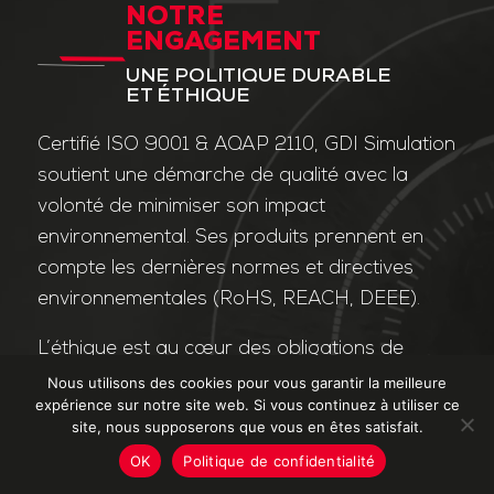
NOTRE
ENGAGEMENT
UNE POLITIQUE DURABLE
ET ÉTHIQUE
Certifié ISO 9001 & AQAP 2110, GDI Simulation
soutient une démarche de qualité avec la
volonté de minimiser son impact
environnemental. Ses produits prennent en
compte les dernières normes et directives
environnementales (RoHS, REACH, DEEE).
L’éthique est au cœur des obligations de
l’entreprise et de ses valeurs. Nos affaires
Nous utilisons des cookies pour vous garantir la meilleure
expérience sur notre site web. Si vous continuez à utiliser ce
sont conduites dans le strict respect des
site, nous supposerons que vous en êtes satisfait.
différentes lois applicables dans le domaine
OK
Politique de confidentialité
de la lutte contre la corruption et le trafic