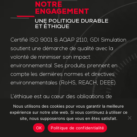
NOTRE
ENGAGEMENT
UNE POLITIQUE DURABLE
ET ÉTHIQUE
Certifié ISO 9001 & AQAP 2110, GDI Simulation
soutient une démarche de qualité avec la
volonté de minimiser son impact
environnemental. Ses produits prennent en
compte les dernières normes et directives
environnementales (RoHS, REACH, DEEE).
L’éthique est au cœur des obligations de
l’entreprise et de ses valeurs. Nos affaires
Nous utilisons des cookies pour vous garantir la meilleure
expérience sur notre site web. Si vous continuez à utiliser ce
sont conduites dans le strict respect des
site, nous supposerons que vous en êtes satisfait.
différentes lois applicables dans le domaine
OK
Politique de confidentialité
de la lutte contre la corruption et le trafic