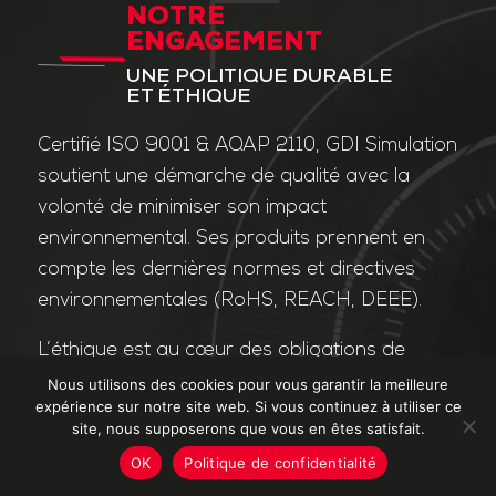
NOTRE
ENGAGEMENT
UNE POLITIQUE DURABLE
ET ÉTHIQUE
Certifié ISO 9001 & AQAP 2110, GDI Simulation
soutient une démarche de qualité avec la
volonté de minimiser son impact
environnemental. Ses produits prennent en
compte les dernières normes et directives
environnementales (RoHS, REACH, DEEE).
L’éthique est au cœur des obligations de
l’entreprise et de ses valeurs. Nos affaires
Nous utilisons des cookies pour vous garantir la meilleure
expérience sur notre site web. Si vous continuez à utiliser ce
sont conduites dans le strict respect des
site, nous supposerons que vous en êtes satisfait.
différentes lois applicables dans le domaine
OK
Politique de confidentialité
de la lutte contre la corruption et le trafic